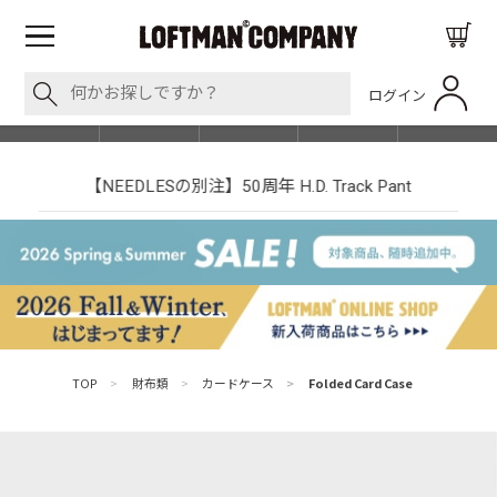
ログイン
BLOG
ITEM
BRAND
EVENT
SHOP LIST
【NEEDLESの別注】50周年 H.D. Track Pant
TOP
>
財布類
>
カードケース
>
Folded Card Case