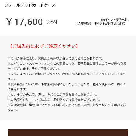
￥17,600
352ポイント獲得予定
[税込]
（会員登録後、ポイントが付与されます）
【ご購入前に必ずご確認ください】
※照明の関係により、実際よりも色味が違って見える場合があります。
またパソコン・スマートフォンなどの環境により、若干製品と画像のカラーが異なる場
合もございます。予めご了承ください。
※商品によっては、軽微なキズやシワ、色のむらがある場合がございますのでご了承下
さい。
※皮革製品については、革本来の風合いを生かしているため、色味や風合いが一点ごと
に異なります。
また、多少の色ムラ、汚れ、キズなどが見られる場合があります。
※お洗濯やクリーニングにより、多少縮みがでる場合がございます。
※包装紙破損、箱破損につきましては商品に不良が無い場合に限り出荷させて頂いてお
ります。