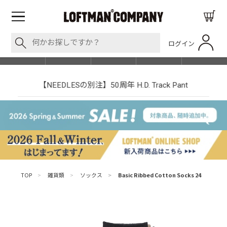
ログイン
BLOG
ITEM
BRAND
EVENT
SHOP LIST
【NEEDLESの別注】50周年 H.D. Track Pant
TOP
>
雑貨類
>
ソックス
>
Basic Ribbed Cotton Socks 24