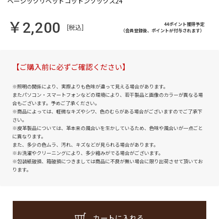
￥2,200
44ポイント獲得予定
[税込]
（会員登録後、ポイントが付与されます）
【ご購入前に必ずご確認ください】
※照明の関係により、実際よりも色味が違って見える場合があります。
またパソコン・スマートフォンなどの環境により、若干製品と画像のカラーが異なる場
合もございます。予めご了承ください。
※商品によっては、軽微なキズやシワ、色のむらがある場合がございますのでご了承下
さい。
※皮革製品については、革本来の風合いを生かしているため、色味や風合いが一点ごと
に異なります。
また、多少の色ムラ、汚れ、キズなどが見られる場合があります。
※お洗濯やクリーニングにより、多少縮みがでる場合がございます。
※包装紙破損、箱破損につきましては商品に不良が無い場合に限り出荷させて頂いてお
ります。
カートに入れる