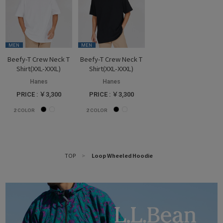
MEN
MEN
Beefy-T Crew Neck T
Beefy-T Crew Neck T
Shirt(XXL-XXXL)
Shirt(XXL-XXXL)
Hanes
Hanes
PRICE : ￥3,300
PRICE : ￥3,300
2
COLOR
2
COLOR
TOP
>
Loop Wheeled Hoodie