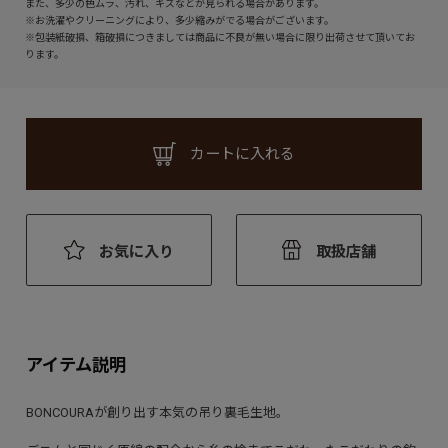
また、多少の色ムラ、汚れ、キズなどが見られる場合があります。
※お洗濯やクリーニングにより、多少縮みがでる場合がございます。
※包装紙破損、箱破損につきましては商品に不良が無い場合に限り出荷させて頂いてお
ります。
カートに入れる
お気に入り
取扱店舗
アイテム説明
BONCOURAが創り出す本気の吊り裏毛生地。