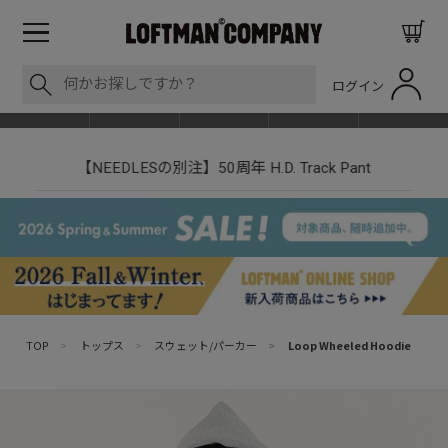
ログイン
BLOG
ITEM
BRAND
EVENT
SHOP LIST
【NEEDLESの別注】50周年 H.D. Track Pant
TOP
>
トップス
>
スウェット/パーカー
>
Loop Wheeled Hoodie