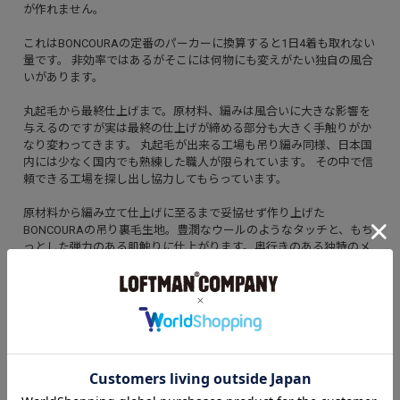
が作れません。
これはBONCOURAの定番のパーカーに換算すると1日4着も取れない
量です。 非効率ではあるがそこには何物にも変えがたい独自の風合
いがあります。
丸起毛から最終仕上げまで。原材料、編みは風合いに大きな影響を
与えるのですが実は最終の仕上げが締める部分も大きく手触りがか
なり変わってきます。 丸起毛が出来る工場も吊り編み同様、日本国
内には少なく国内でも熟練した職人が限られています。 その中で信
頼できる工場を探し出し協力してもらっています。
原材料から編み立て仕上げに至るまで妥協せず作り上げた
BONCOURAの吊り裏毛生地。豊潤なウールのようなタッチと、もち
っとした弾力のある肌触りに仕上がります。奥行きのある独特のメ
ランジ感と、極上の肌触りを両立させた横方向に生地を使うことで
縦の縮みを防ぎ、脇にガゼットを施すことで横の縮みも防いでいま
す。フードはしっかりと立つような形状にこだわったほか、ゆった
りとした着こなしができるサイズ感にしています。
アイテム詳細