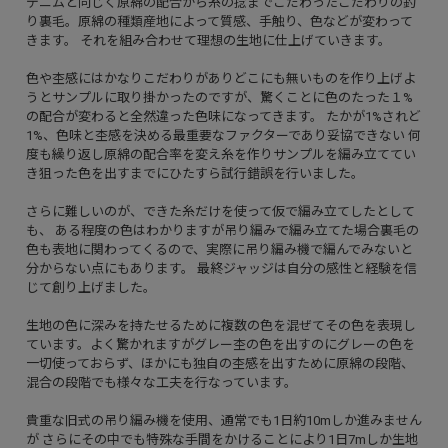
デニムと同じく原綿の配合から糸の捻までこだわったこだわりの釣
り裏毛。原綿の種類産地によって質感、手触り、色などが変わって
きます。 それを組み合わせて理想の生地に仕上げていきます。
色や杢感にはかなりこだわりがありどこにも無いものを作り上げよ
うとサンプルに取り掛かったのですが、驚くことに色のたった１%
の配合が変わると全然違った色味になってきます。 たかが1%されど
1%、色味と杢感を決める最重要なファクターであり妥協できない 何
度も繰り返し原綿の配合率を変え糸を作りサンプルを編み立ててい
き狙った色を出すまでにひたすら試行錯誤を行いました。
さらに難しいのが、できた糸だけを使って仮で編み立てしたとして
も、 ある程度の色はわかりますが吊り編みで編み立てた場合裏毛の
色も表地に関わってくるので、実際に吊り編み機で編んでみないと
分からない点にもあります。 最終ジャッジは自分の感性と経験を信
じて創り上げました。
生地の色に深みを持たせるために複数の色を混ぜてその色を表現し
ています。よく驚かれますがグレー杢の色を出すのにグレーの色を
一切使っておらず、ほかにも独自の杢感を出すために原綿の段階、
混合の段階でも様々な工夫を行なっています。
貴重な旧式の吊り編み機を使用、通常でも1日約10mしか進みません
が さらにその中でも特殊な手間をかけることにより1日7mしか生地