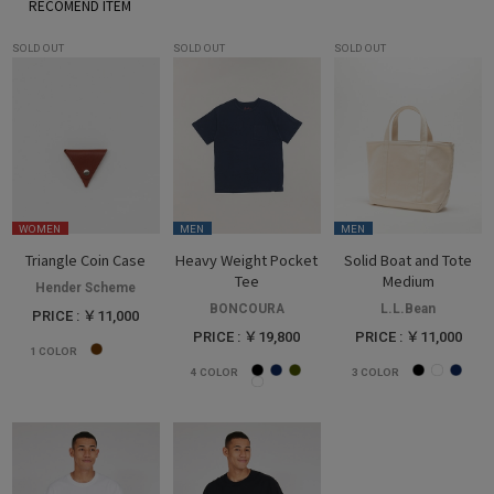
SOLD OUT
SOLD OUT
SOLD OUT
WOMEN
MEN
MEN
Triangle Coin Case
Heavy Weight Pocket
Solid Boat and Tote
Tee
Medium
Hender Scheme
BONCOURA
L.L.Bean
PRICE : ￥11,000
PRICE : ￥19,800
PRICE : ￥11,000
1
COLOR
4
COLOR
3
COLOR