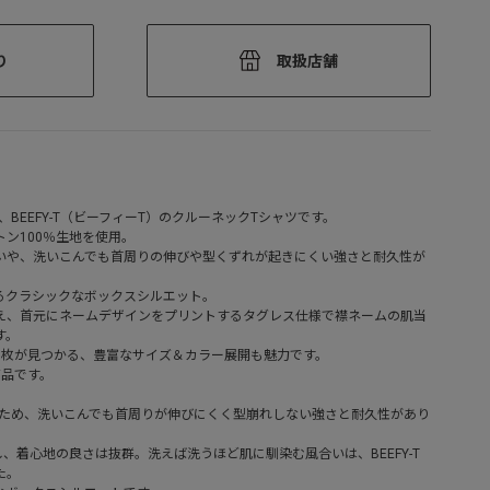
り
取扱店舗
、BEEFY-T（ビーフィーT）のクルーネックTシャツです。
ン100％生地を使用。
いや、洗いこんでも首周りの伸びや型くずれが起きにくい強さと耐久性が
るクラシックなボックスシルエット。
え、首元にネームデザインをプリントするタグレス仕様で襟ネームの肌当
す。
1枚が見つかる、豊富なサイズ＆カラー展開も魅力です。
商品です。
のため、洗いこんでも首周りが伸びにくく型崩れしない強さと耐久性があり
し、着心地の良さは抜群。洗えば洗うほど肌に馴染む風合いは、BEEFY-T
た。