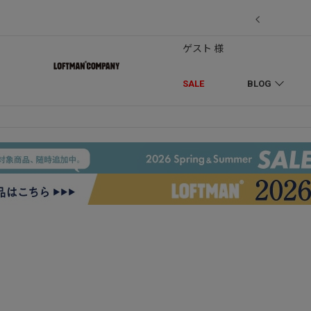
EDLESの別注】50周年 H.D. Track Pant
ゲスト 様
SALE
BLOG