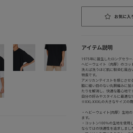
お気に入
アイテム説明
1975年に誕生したロングセラー
ヘビーウェイト（肉厚）のコット
洗えば洗うほど肌に馴染む風合
特長です。
アメリカンテイストを感じさせ
脇に縫い目のない丸胴編みに加
たりを解消し、快適な着心地で
自分の好みやスタイルに最適な
※XXL-XXXLの大きなサイズの
・ヘビーウェイト(肉厚）生地
ます。
・コットン100％の生地を使用
ならではの快適性を追求しまし