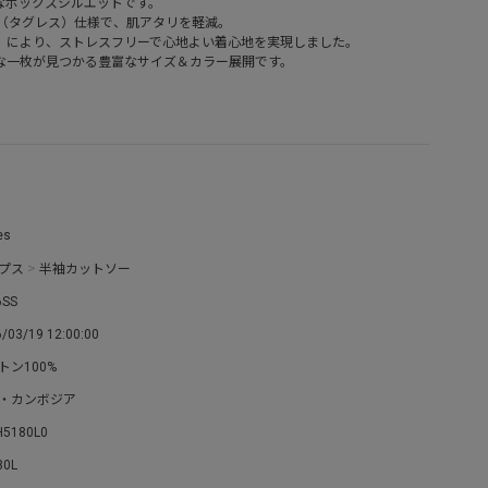
なボックスシルエットです。
SS（タグレス）仕様で、肌アタリを軽減。
」により、ストレスフリーで心地よい着心地を実現しました。
な一枚が見つかる豊富なサイズ＆カラー展開です。
es
プス
>
半袖カットソー
6SS
/03/19 12:00:00
トン100%
・カンボジア
H5180L0
80L