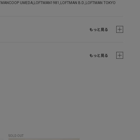
TMANCOOP UMEDA,LOFTMAN1981,LOFTMAN B.D.,LOFTMAN TOKYO
もっと見る
もっと見る
品
SOLD OUT