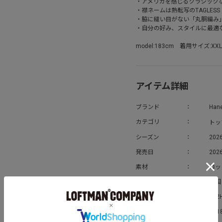
・アメリカを感じるクラシック
・襟ネームは熱転写のTAGLE
・脇に縫い目がない「丸胴編み
・自分の好み、スタイルに最適
model:183cm 着用サイズ:XXL
アイテム詳細
ブランド
Han
トッ
カテゴリ
シーズン
202
発売日
2026
素材
コッ
生産国
中国
お問い合わせ番号
022
メーカー品番
H51