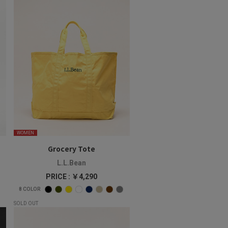
WOMEN
Grocery Tote
L.L.Bean
PRICE : ￥4,290
8
COLOR
SOLD OUT