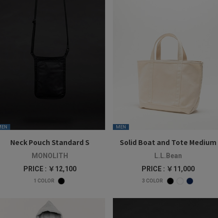
MEN
MEN
Neck Pouch Standard S
Solid Boat and Tote Medium
MONOLITH
L.L.Bean
PRICE : ￥12,100
PRICE : ￥11,000
1
COLOR
3
COLOR