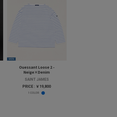
MEN
Ouessant Loose 2 -
Neige×Denim
SAINT JAMES
PRICE : ￥19,800
1
COLOR