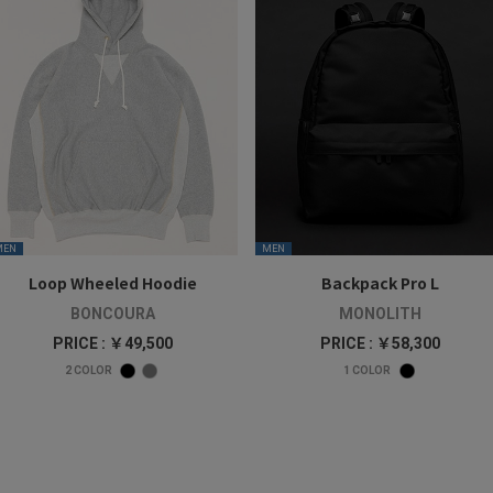
MEN
MEN
Loop Wheeled Hoodie
Backpack Pro L
BONCOURA
MONOLITH
PRICE : ￥49,500
PRICE : ￥58,300
2
COLOR
1
COLOR