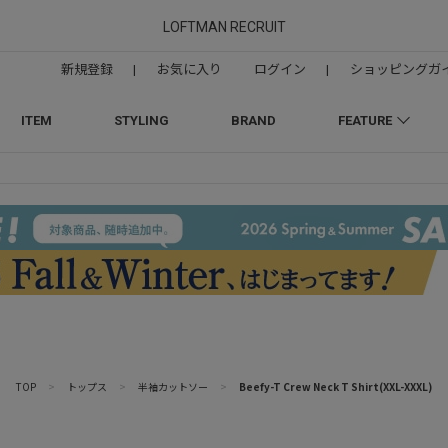
LOFTMAN RECRUIT
新規登録
|
お気に入り
ログイン
|
ショッピングガ
ITEM
STYLING
BRAND
FEATURE
TOP
>
トップス
>
半袖カットソー
>
Beefy-T Crew Neck T Shirt(XXL-XXXL)