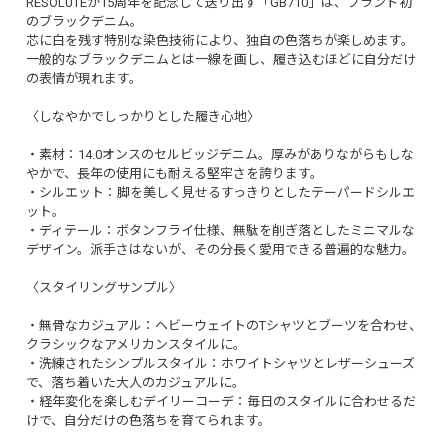
RESOLUTEが15周年を記念して送り出す「GB710」は、ブランド初
のブラックデニム。
芯に白を残す特別な染色技術により、独自の色落ちが楽しめます。
一般的なブラックデニムとは一線を画し、履き込むほどに自分だけ
の表情が現れます。
〈しなやかでしっかりとした履き心地〉
・素材：14.0オンスのセルビッジデニム。厚みがありながらもしな
やかで、長年の使用にも耐える堅牢さを誇ります。
・シルエット：脚を美しく見せるすっきりとしたテーパードシルエ
ット。
・ディテール：ボタンフライ仕様、無駄を削ぎ落としたミニマルな
デザイン。派手さはないが、その分長く愛用できる普遍的な魅力。
〈スタイリングサンプル〉
・無骨なカジュアル：ヘビーウェイトのTシャツとブーツを合わせ、
クラシックなアメリカンスタイルに。
・洗練されたシンプルスタイル：ホワイトシャツとレザーシューズ
で、落ち着いた大人のカジュアルに。
・経年変化を楽しむデイリーコーデ：毎日のスタイルに合わせるだ
けで、自分だけの色落ちを育てられます。