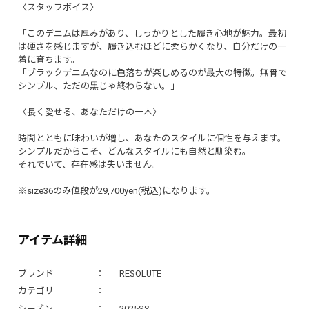
〈スタッフボイス〉
「このデニムは厚みがあり、しっかりとした履き心地が魅力。最初
は硬さを感じますが、履き込むほどに柔らかくなり、自分だけの一
着に育ちます。」
「ブラックデニムなのに色落ちが楽しめるのが最大の特徴。無骨で
シンプル、ただの黒じゃ終わらない。」
〈長く愛せる、あなただけの一本〉
時間とともに味わいが増し、あなたのスタイルに個性を与えます。
シンプルだからこそ、どんなスタイルにも自然と馴染む。
それでいて、存在感は失いません。
※size36のみ値段が29,700yen(税込)になります。
アイテム詳細
ブランド
RESOLUTE
カテゴリ
シーズン
2025SS