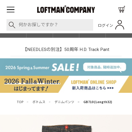
ログイン
BLOG
ITEM
BRAND
EVENT
SHOP LIST
【NEEDLESの別注】50周年 H.D. Track Pant
TOP
>
ボトムス
>
デニムパンツ
>
GB710 (Length32)