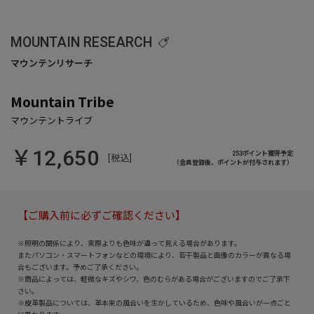
MOUNTAIN RESEARCH
Mountain Tribe
￥12,650
253ポイント獲得予定
[税込]
（会員登録後、ポイントが付与されます）
【ご購入前に必ずご確認ください】
※照明の関係により、実際よりも色味が違って見える場合があります。
またパソコン・スマートフォンなどの環境により、若干製品と画像のカラーが異なる場
合もございます。予めご了承ください。
※商品によっては、軽微なキズやシワ、色のむらがある場合がございますのでご了承下
さい。
※皮革製品については、革本来の風合いを生かしているため、色味や風合いが一点ごと