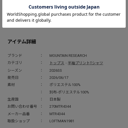
素材にはUVカット機能付きのリサイクルポリエステルを使用し、シ
ルエットはもちろん、LSC速乾TEEならではの横幅1サイズアップの
安心ワイドシルエットです。2010SSで登場した山岳種族（＝
Mountain Tribe）が速乾Teeになってカムバック。
アイテム詳細
ブランド
MOUNTAIN RESEARCH
トップス
半袖プリントTシャツ
カテゴリ
>
シーズン
2026SS
発売日
2026/06/17
素材
ポリエステル100%
別布-ポリエステル100%
生産国
日本製
お問い合わせ番号
270MTR4344
メーカー品番
MTR4344
取扱ショップ
LOFTMAN1981