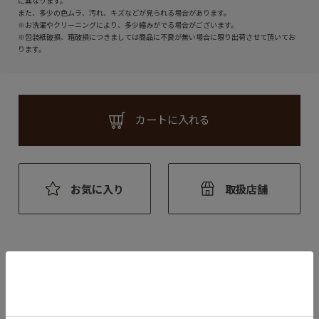
に異なります。
また、多少の色ムラ、汚れ、キズなどが見られる場合があります。
※お洗濯やクリーニングにより、多少縮みがでる場合がございます。
※包装紙破損、箱破損につきましては商品に不良が無い場合に限り出荷させて頂いてお
ります。
カートに入れる
お気に入り
取扱店舗
アイテム説明
真夏でも快適な着心地と、ポリエステルとは思えない質感で好評の
「Q.D. TEE（Quick Dry）」、通称速乾TEE。