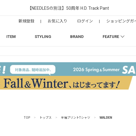
【NEEDLESの別注】50周年 H.D. Track Pant
新規登録
|
お気に入り
ログイン
|
ショッピングガ
ITEM
STYLING
BRAND
FEATURE
TOP
>
トップス
>
半袖プリントTシャツ
>
WALDEN