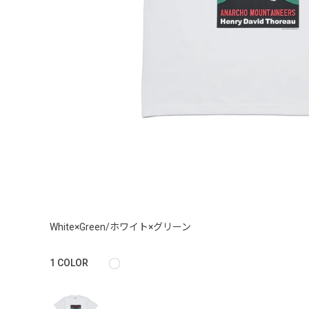
White×Green/ホワイト×グリーン
1
COLOR