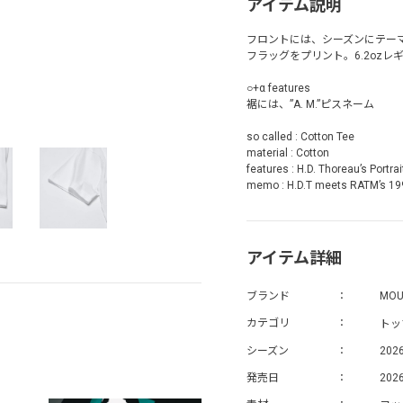
アイテム説明
フロントには、シーズンにテーマ
フラッグをプリント。6.2oz
○+α features
裾には、”A. M.”ピスネーム
so called : Cotton Tee
material : Cotton
features : H.D. Thoreau’s Portrai
memo : H.D.T meets RATM’s 199
アイテム詳細
ブランド
MOU
トッ
カテゴリ
シーズン
202
発売日
2026