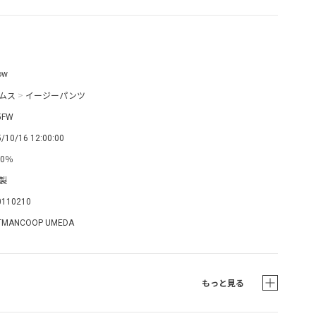
ow
ムス
>
イージーパンツ
5FW
/10/16 12:00:00
00％
製
0110210
TMANCOOP UMEDA
もっと見る