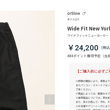
orSlow
Wide Fit New Yor
￥24,200
484ポイント獲得予定（
【ご購入前に必ずご
※照明の関係により、実際より
またパソコン・スマートフォン
了承ください。
※商品によっては、軽微なキズ
※皮革製品については、革本来
また、多少の色ムラ、汚れ、キ
※お洗濯やクリーニングにより