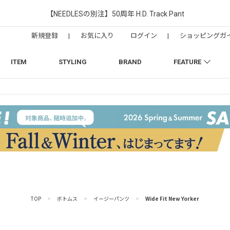
【NEEDLESの別注】50周年 H.D. Track Pant
新規登録
|
お気に入り
ログイン
|
ショッピングガ
ITEM
STYLING
BRAND
FEATURE
TOP
>
ボトムス
>
イージーパンツ
>
Wide Fit New Yorker