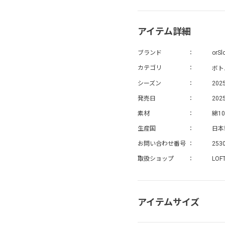
アイテム詳細
ブランド
orSl
ボト
カテゴリ
シーズン
202
発売日
2025
素材
綿1
生産国
日本
お問い合わせ番号
253
取扱ショップ
LOF
アイテムサイズ