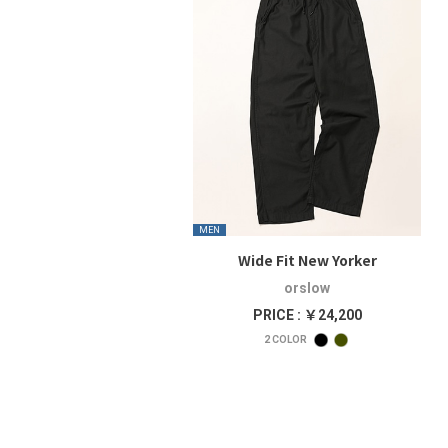
MEN
Wide Fit New Yorker
orslow
PRICE : ￥24,200
2
COLOR