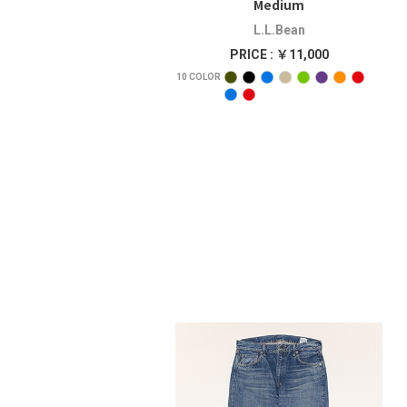
Medium
L.L.Bean
PRICE : ￥11,000
10
COLOR