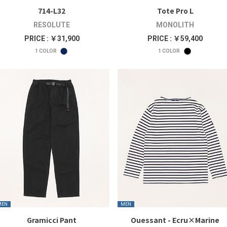
714-L32
Tote Pro L
RESOLUTE
MONOLITH
PRICE : ￥31,900
PRICE : ￥59,400
1
COLOR
1
COLOR
MEN
MEN
Gramicci Pant
Ouessant - Ecru×Marine