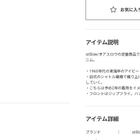
お気に入
アイテム説明
orSlow/オアスロウの定番商品
ニム。
・1960年代の東海岸のアイビ
・旧式のシャトル織機で織り上
していく。
・こちらは予め2年の着用をイ
・フロントはジップフライ。ハン
アイテム詳細
ブランド
orSl