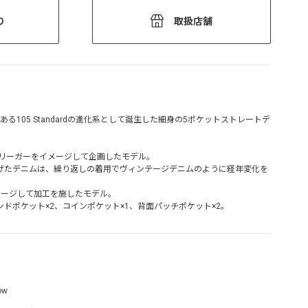
り
取扱店舗
である105 Standardの進化系として誕生した細身の5ポケットストレートデ
ーリーガーをイメージして企画したモデル。
げたデニムは、繰り返しの着用でヴィンテージデニムのように経年変化を
メージして加工を施したモデル。
ドポケット×2、コインポケット×1、背面パッチポケット×2。
ow