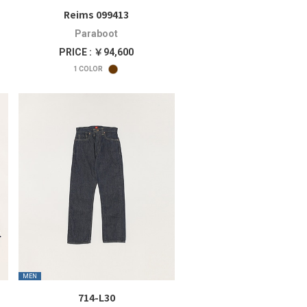
Reims 099413
Paraboot
PRICE : ￥94,600
1
COLOR
MEN
714-L30