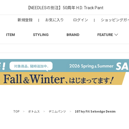
【NEEDLESの別注】50周年 H.D. Track Pant
新規登録
|
お気に入り
ログイン
|
ショッピングガ
ITEM
STYLING
BRAND
FEATURE
TOP
>
ボトムス
>
デニムパンツ
>
107 Ivy Fit Selvedge Denim