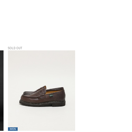
品
SOLD OUT
MEN