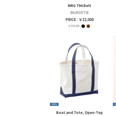
MRG 794 Belt
McROSTIE
PRICE : ￥22,000
2
COLOR
MEN
Boat and Tote, Open-Top