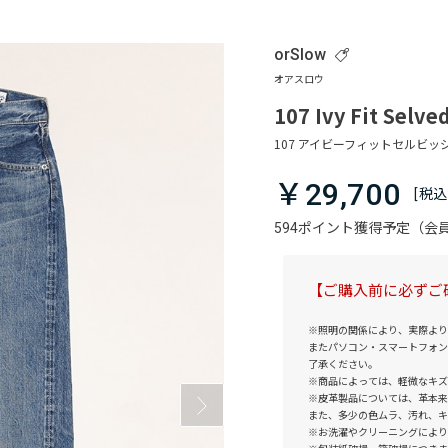
orSlow
107 Ivy Fit Selv
￥29,700
594ポイント獲得予定（
【ご購入前に必ずご
※照明の関係により、実際より
またパソコン・スマートフォン
了承ください。
※商品によっては、軽微なキズ
※皮革製品については、革本来
また、多少の色ムラ、汚れ、キ
※お洗濯やクリーニングにより