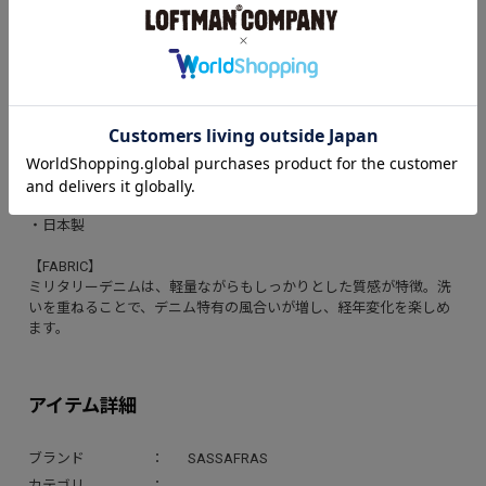
Landscaper Pantsは、SASSAFRASが提案する“ガーデニングウェ
ア”の精神を受け継ぎつつ、ミリタリーデニムで仕立てた一本。
程よい厚みのミリタリーデニムは、春夏の装いにも最適で、日常の
様々なシーンで活躍します。
【DETAILS】
・ミリタリーデニムを使用
・複数のポケットを備えた高い収納力
・股下には可動域を広げるガゼットを配置
・ヴィンテージ感のあるダブルステッチとバータック補強
・日本製
【FABRIC】
ミリタリーデニムは、軽量ながらもしっかりとした質感が特徴。洗
いを重ねることで、デニム特有の風合いが増し、経年変化を楽しめ
ます。
アイテム詳細
ブランド
SASSAFRAS
カテゴリ