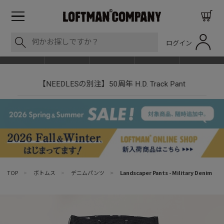
ログイン
BLOG
ITEM
BRAND
EVENT
SHOP LIST
【NEEDLESの別注】50周年 H.D. Track Pant
TOP
>
ボトムス
>
デニムパンツ
>
Landscaper Pants - Military Denim