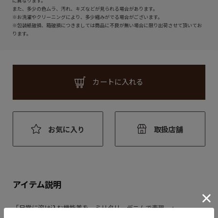
に異なります。
また、多少の色ムラ、汚れ、キズなどが見られる場合があります。
※お洗濯やクリーニングにより、多少縮みがでる場合がございます。
※包装紙破損、箱破損につきましては商品に不良が無い場合に限り出荷させて頂いてお
ります。
カートに入れる
お気に入り
取扱店舗
アイテム説明
「日常に溶け込む機能美を、ミリタリーデニムで表現。」