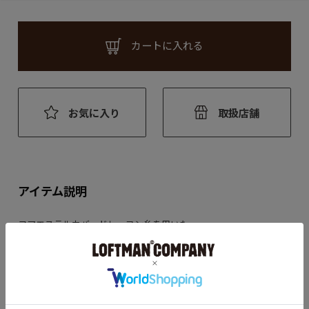
カートに入れる
お気に入り
取扱店舗
アイテム説明
コアエステルカバードレーヨン糸を用いた
シルキーさを持ちながらイージーケアなウォッシャブル素材
アロハライクなマテリアルで今シーズンは台襟付き
開襟シャツとはまた違うムードで着こなせる
リラックスフィットの半袖シャツシリーズを展開
こちらはトロピカルなカラーリングながら