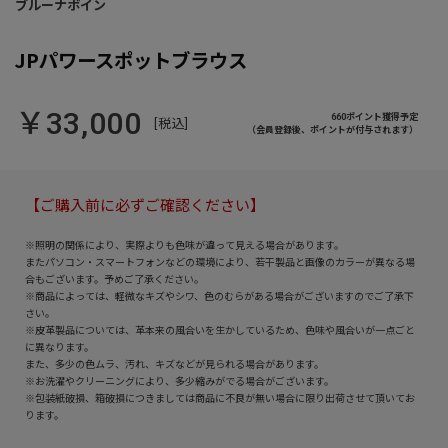
JPパワースポットブラウス
￥33,000
660ポイント獲得予定
[税込]
（会員登録後、ポイントが付与されます）
【ご購入前に必ずご確認ください】
※照明の関係により、実際よりも色味が違って見える場合があります。
またパソコン・スマートフォンなどの環境により、若干製品と画像のカラーが異なる場
合もございます。予めご了承ください。
※商品によっては、軽微なキズやシワ、色のむらがある場合がございますのでご了承下
さい。
※皮革製品については、革本来の風合いを生かしているため、色味や風合いが一点ごと
に異なります。
また、多少の色ムラ、汚れ、キズなどが見られる場合があります。
※お洗濯やクリーニングにより、多少縮みがでる場合がございます。
※包装紙破損、箱破損につきましては商品に不良が無い場合に限り出荷させて頂いてお
ります。