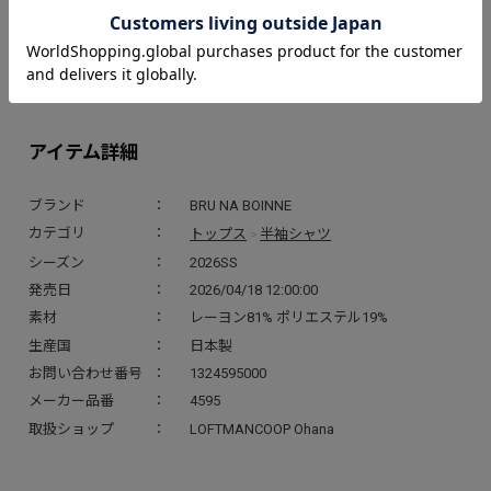
純日本なタッチで我が国の誇るパワースポットを描いた
既視感ある様な雰囲気に
よく見るとオリジナリティ溢れる図案のギャップが楽しい!!
アイテム詳細
ブランド
BRU NA BOINNE
トップス
半袖シャツ
カテゴリ
>
シーズン
2026SS
発売日
2026/04/18 12:00:00
素材
レーヨン81% ポリエステル19%
生産国
日本製
お問い合わせ番号
1324595000
メーカー品番
4595
取扱ショップ
LOFTMANCOOP Ohana