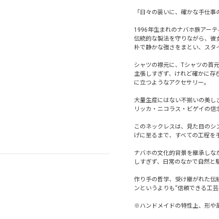
「日々の装いに、確かな手仕事
1996年生まれのナバホ族アー
伝統的な製法を守りながら、彼
朴で静かな強さをまとい、スタ
シャツの襟元に、Tシャツの首
主張しすぎず、けれど確かに存
に立つようなアクセサリー。
大量生産にはない不揃いの美し
リッカ・ニコラス・ビゲイの信
このネックレスは、見た目のシ
げに至るまで、すべての工程を手
ナバホの文化的背景を継承しな
しすぎず、日常のなかで自然と
作り手の哲学、受け継がれた伝
ンというよりも“信頼できる工芸
※ハンドメイドの特性上、形や