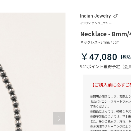
Indian Jewelry
Necklace - 8mm
￥47,080
941ポイント獲得予定（
【ご購入前に必ずご
※照明の関係により、実際より
またパソコン・スマートフォン
了承ください。
※商品によっては、軽微なキズ
※皮革製品については、革本来
また、多少の色ムラ、汚れ、キ
※お洗濯やクリーニングにより