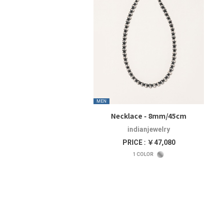
MEN
Necklace - 8mm/45cm
indianjewelry
PRICE : ￥47,080
1
COLOR