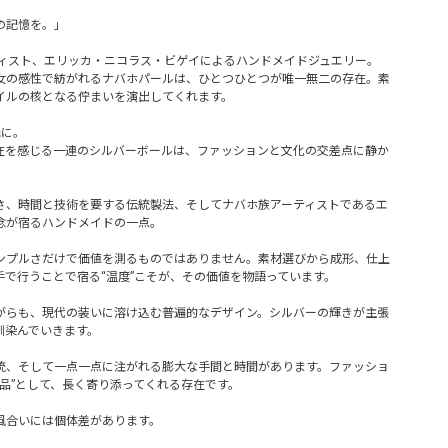
の記憶を。」
ティスト、エリッカ・ニコラス・ビゲイによるハンドメイドジュエリー。
女の感性で紡がれるナバホパールは、ひとつひとつが唯一無二の存在。素
イルの核となる佇まいを演出してくれます。
元に。
在を感じる一連のシルバーボールは、ファッションと文化の交差点に静か
さ、時間と技術を要する伝統製法、そしてナバホ族アーティストであるエ
念が宿るハンドメイドの一点。
ンプルさだけで価値を測るものではありません。素材選びから成形、仕上
で行うことで宿る“温度”こそが、その価値を物語っています。
がらも、現代の装いに溶け込む普遍的なデザイン。シルバーの輝きが主張
馴染んでいきます。
統、そして一点一点に注がれる膨大な手間と時間があります。ファッショ
品”として、長く寄り添ってくれる存在です。
風合いには個体差があります。