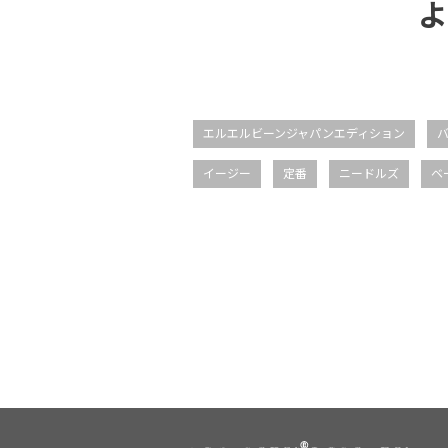
よ
エルエルビーンジャパンエディション
イージー
定番
ニードルズ
ベ