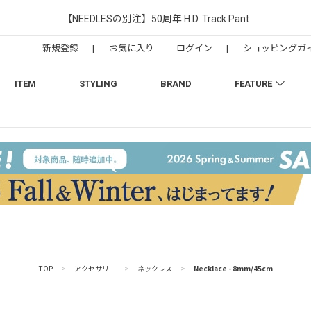
【NEEDLESの別注】50周年 H.D. Track Pant
新規登録
|
お気に入り
ログイン
|
ショッピングガ
ITEM
STYLING
BRAND
FEATURE
TOP
>
アクセサリー
>
ネックレス
>
Necklace - 8mm/45cm