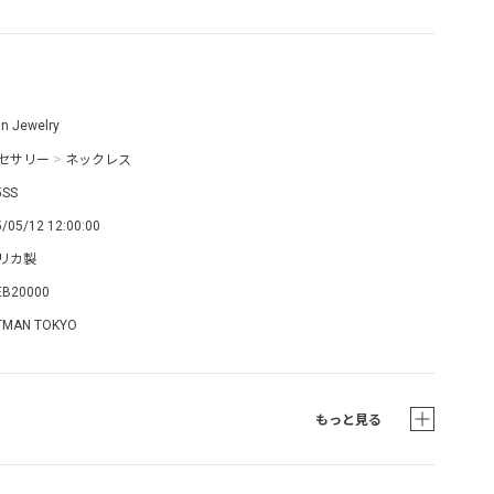
an Jewelry
セサリー
>
ネックレス
5SS
/05/12 12:00:00
リカ製
EB20000
TMAN TOKYO
もっと見る