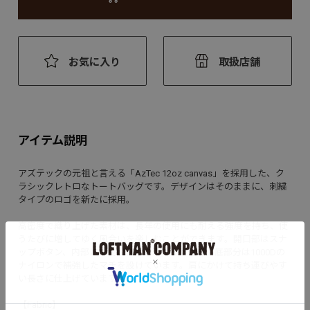
お気に入り
取扱店舗
アイテム説明
アズテックの元祖と言える「AzTec 12oz canvas」を採用した、ク
ラシックレトロなトートバッグです。デザインはそのままに、刺繍
タイプのロゴを新たに採用。
高密度で織り上げた素材は、長年の使用にも耐える強度を持ち、使
うたびに増してゆく風合いを楽しむことができます。開口部はスナ
ップボタン、内部に小物収納用のポケット付き。底部分は1000Dの
ナイロンで補強したマチを設けています。肩にかけて持ち運びやす
い長さに仕上げています。
【Fabric】