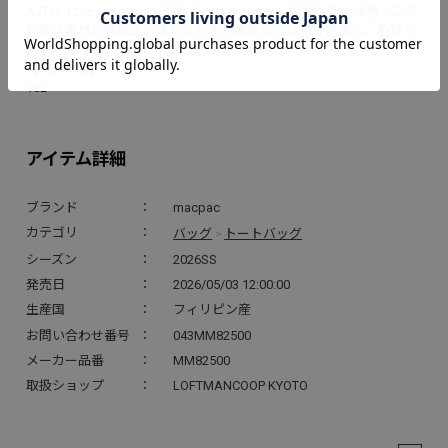
AzTec 12oz canvas、1000D Kodra Nylon ※お取り扱い注意：この
製品は素材の特性上、濡れた状態や摩擦などにより色落ち、色移り
する場合がありますのでご注意下さい。
【Capacity】
18L
アイテム詳細
ブランド
macpac
バッグ
トートバッグ
カテゴリ
>
シーズン
2026SS
発売日
2026/05/03 12:00:00
生産国
フィリピン産
お問い合わせ番号
043MM82500
メーカー品番
MM82500
取扱ショップ
LOFTMANCOOP KYOTO