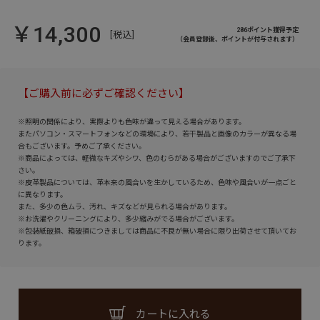
￥14,300
286ポイント獲得予定
[税込]
（会員登録後、ポイントが付与されます）
【ご購入前に必ずご確認ください】
※照明の関係により、実際よりも色味が違って見える場合があります。
またパソコン・スマートフォンなどの環境により、若干製品と画像のカラーが異なる場
合もございます。予めご了承ください。
※商品によっては、軽微なキズやシワ、色のむらがある場合がございますのでご了承下
さい。
※皮革製品については、革本来の風合いを生かしているため、色味や風合いが一点ごと
に異なります。
また、多少の色ムラ、汚れ、キズなどが見られる場合があります。
※お洗濯やクリーニングにより、多少縮みがでる場合がございます。
※包装紙破損、箱破損につきましては商品に不良が無い場合に限り出荷させて頂いてお
ります。
カートに入れる