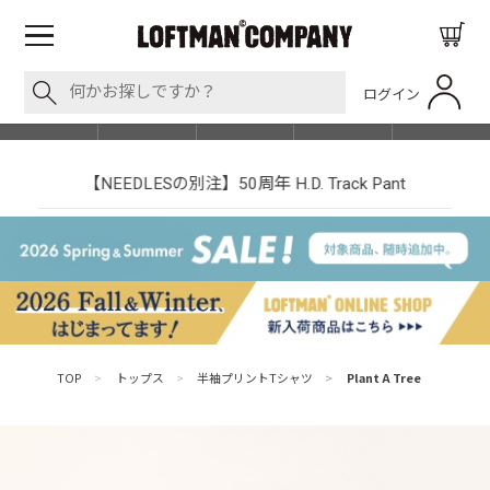
ログイン
BLOG
ITEM
BRAND
EVENT
SHOP LIST
【NEEDLESの別注】50周年 H.D. Track Pant
TOP
>
トップス
>
半袖プリントTシャツ
>
Plant A Tree