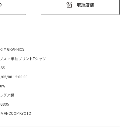
り
取扱店舗
ERTY GRAPHICS
プス
>
半袖プリントTシャツ
6SS
/05/08 12:00:00
0%
ラグア製
LG335
TMANCOOP KYOTO