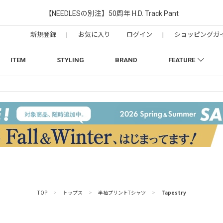
【NEEDLESの別注】50周年 H.D. Track Pant
新規登録
|
お気に入り
ログイン
|
ショッピングガ
ITEM
STYLING
BRAND
FEATURE
TOP
>
トップス
>
半袖プリントTシャツ
>
Tapestry