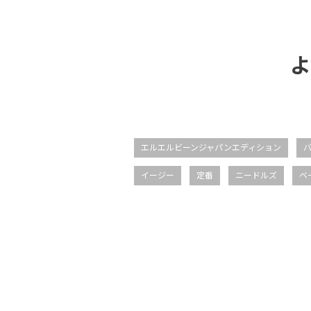
よ
エルエルビーンジャパンエディション
イージー
定番
ニードルズ
ベ