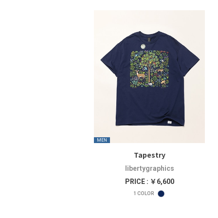
MEN
Tapestry
libertygraphics
PRICE : ￥6,600
1
COLOR