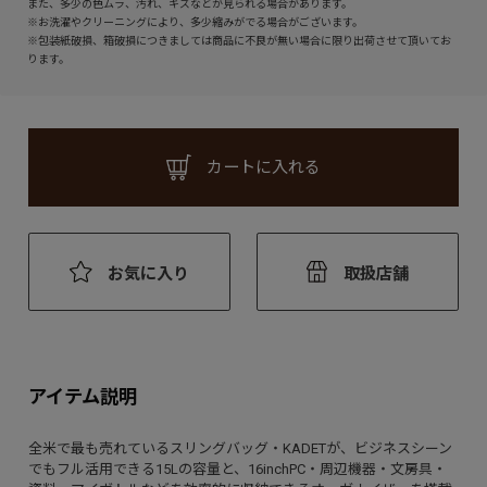
また、多少の色ムラ、汚れ、キズなどが見られる場合があります。
※お洗濯やクリーニングにより、多少縮みがでる場合がございます。
※包装紙破損、箱破損につきましては商品に不良が無い場合に限り出荷させて頂いてお
ります。
カートに入れる
お気に入り
取扱店舗
アイテム説明
全米で最も売れているスリングバッグ・KADETが、ビジネスシーン
でもフル活用できる15Lの容量と、16inchPC・周辺機器・文房具・