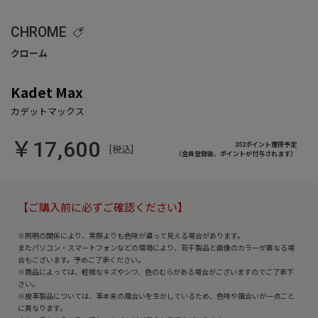
CHROME
Kadet Max
￥17,600
352ポイント獲得予定
[税込]
（会員登録後、ポイントが付与されます）
【ご購入前に必ずご確認ください】
※照明の関係により、実際よりも色味が違って見える場合があります。
またパソコン・スマートフォンなどの環境により、若干製品と画像のカラーが異なる場
合もございます。予めご了承ください。
※商品によっては、軽微なキズやシワ、色のむらがある場合がございますのでご了承下
さい。
※皮革製品については、革本来の風合いを生かしているため、色味や風合いが一点ごと
に異なります。