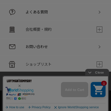
よくある質問
会社概要・規約
お問い合わせ
ショップリスト
当サイトでは利用体験の向上およびコンテンツの最適な提供、ト
PC版サイト
ラフィックの分析を目的としてCookieを使用しています。
サイトの閲覧を継続された場合、Cookieの利用に同意したことも
のといたします。
詳細については
個人情報保護方針
をご確認ください。
承諾する
Copyright © LOFTMAN COMPANY. All rights reserved.