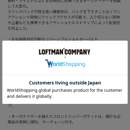
資料・マイボトルなどを効率的に収納できるオーガナイザーを搭載
して大型化。
スリングバッグが誇る高い機動性は、バッグを下ろすことなくワン
アクションで荷物にクイックアクセスが可能で、入り切らない荷物
や上着なども携帯できるアディショナルストラップによって拡張性
も向上した。
・左右両肩対応可能なリバーシブルショルダーベルト
・16インチのPCまで収納可能なパッド付きPCスリーブ。
・ケーブルやモバイルバッテリーなど、ガジェットの収納に最適な
オーガナイザーを搭載。PCと同時に取り出し/収納ができノンスト
レス。
・スムーズな長さ調節や取り外しが可能なアイコニックシートベル
トバックル。
・バッグのブレを抑え、移動中の不快感を軽減するサブストラッ
プ。
・オーガナイザーを備えたフロントジッパーポケットは、細かな必
需品の収納に便利。 キーチェーン付き。