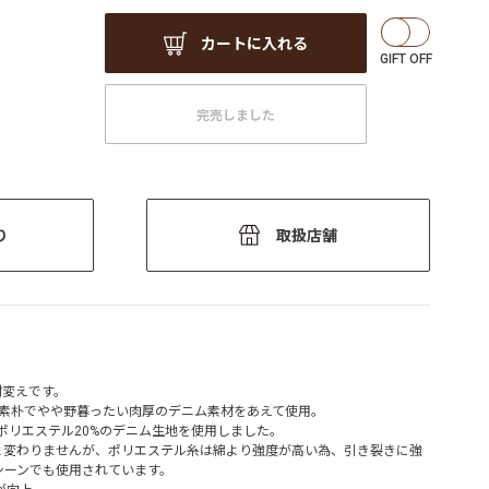
カートに入れる
完売しました
り
取扱店舗
素材変えです。
る素朴でやや野暮ったい肉厚のデニム素材をあえて使用。
ポリエステル20%のデニム生地を使用しました。
のと変わりませんが、ポリエステル糸は綿より強度が高い為、引き裂きに強
シーンでも使用されています。