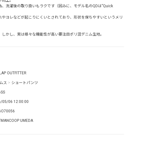
が向上。
、洗濯後の取り扱いもラクです（因みに、モデル名のQDは”Quick
れやヨレなどが起こりにくいとされており、形状を保ちやすいというメリ
。しかし、実は様々な機能性が高い要注目ポリ混デニム生地。
LAP OUTFITTER
ムス
>
ショートパンツ
6SS
/05/06 12:00:00
BO70056
TMANCOOP UMEDA