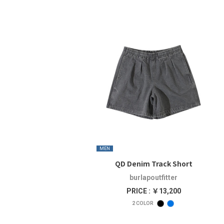
MEN
QD Denim Track Short
burlapoutfitter
PRICE : ￥13,200
2
COLOR