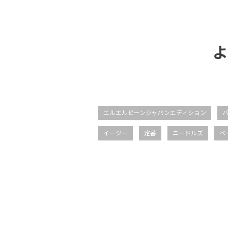
よ
エルエルビーンジャパンエディション
イージー
定番
ニードルズ
ベ