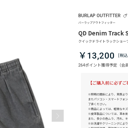
BURLAP OUTFITTER
QD Denim Track 
￥13,200
264ポイント獲得予定（
【ご購入前に必ずご
※照明の関係により、実際より
またパソコン・スマートフォン
了承ください。
※商品によっては、軽微なキズ
※皮革製品については、革本来
また、多少の色ムラ、汚れ、キ
※お洗濯やクリーニングにより