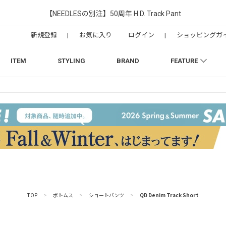
【NEEDLESの別注】50周年 H.D. Track Pant
新規登録
|
お気に入り
ログイン
|
ショッピングガ
ITEM
STYLING
BRAND
FEATURE
TOP
>
ボトムス
>
ショートパンツ
>
QD Denim Track Short