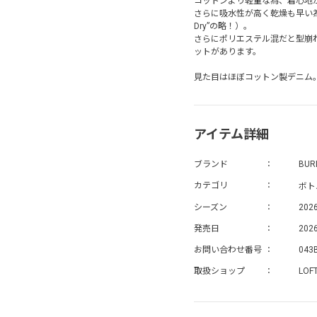
コットンより軽量な為、着心地
さらに吸水性が高く乾燥も早い為
Dry”の略！）。
さらにポリエステル混だと型崩
ットがあります。
見た目はほぼコットン製デニム
アイテム詳細
ブランド
BUR
ボト
カテゴリ
シーズン
202
発売日
2026
お問い合わせ番号
043
取扱ショップ
LOF