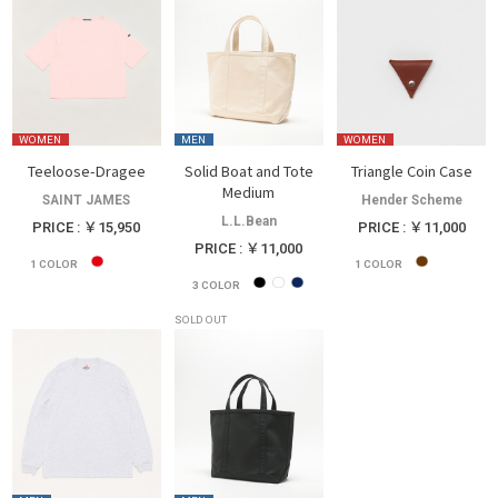
WOMEN
MEN
WOMEN
Teeloose-Dragee
Solid Boat and Tote
Triangle Coin Case
Medium
SAINT JAMES
Hender Scheme
L.L.Bean
PRICE : ￥15,950
PRICE : ￥11,000
PRICE : ￥11,000
1
COLOR
1
COLOR
3
COLOR
SOLD OUT