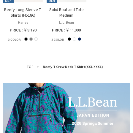
MEN
MEN
Beefy Long Sleeve T-
Solid Boat and Tote
Shirts (H5186)
Medium
Hanes
L.L.Bean
PRICE : ￥3,190
PRICE : ￥11,000
3
COLOR
3
COLOR
TOP
>
Beefy-T Crew Neck T Shirt(XXL-XXXL)