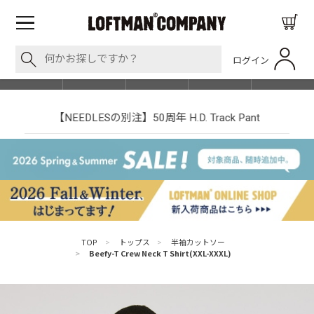
ログイン
BLOG
ITEM
BRAND
EVENT
SHOP LIST
【NEEDLESの別注】50周年 H.D. Track Pant
TOP
>
トップス
>
半袖カットソー
>
Beefy-T Crew Neck T Shirt(XXL-XXXL)