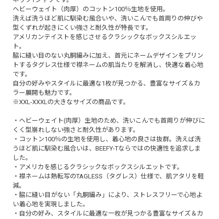
ヘビーウェイト（肉厚）のコットン100％生地を使用。
洗えば洗うほど肌に馴染む風合いや、洗いこんでも首周りの伸びや
型くずれが起きにくい強さと耐久性が特長です。
アメリカンテイストを感じさせるクラシックなボックスシルエッ
ト。
脇に縫い目のない丸胴編みに加え、首元にネームデザインをプリン
トするタグレス仕様で襟ネームの肌当たりを解消し、快適な着心地
です。
自分の好みやスタイルに最適な1枚が見つかる、豊富なサイズ＆カ
ラー展開も魅力です。
※XXL-XXXLの大きなサイズの商品です。
・ヘビーウェイト(肉厚）生地のため、洗いこんでも首周りが伸びに
くく型崩れしない強さと耐久性があります。
・コットン100％の生地を使用し、着心地の良さは抜群。洗えば洗
うほど肌に馴染む風合いは、BEEFY-Tならではの快適性を追求しま
した。
・アメリカを感じるクラシックなボックスシルエットです。
・襟ネームは熱転写のTAGLESS（タグレス）仕様で、肌アタリを軽
減。
・脇に縫い目がない「丸胴編み」により、ストレスフリーで心地よ
い着心地を実現しました。
・自分の好み、スタイルに最適な一枚が見つかる豊富なサイズ＆カ