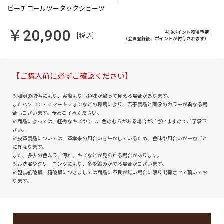
￥20,900
418ポイント獲得予定
[税込]
（会員登録後、ポイントが付与されます）
【ご購入前に必ずご確認ください】
※照明の関係により、実際よりも色味が違って見える場合があります。
またパソコン・スマートフォンなどの環境により、若干製品と画像のカラーが異なる場
合もございます。予めご了承ください。
※商品によっては、軽微なキズやシワ、色のむらがある場合がございますのでご了承下
さい。
※皮革製品については、革本来の風合いを生かしているため、色味や風合いが一点ごと
に異なります。
また、多少の色ムラ、汚れ、キズなどが見られる場合があります。
※お洗濯やクリーニングにより、多少縮みがでる場合がございます。
※包装紙破損、箱破損につきましては商品に不良が無い場合に限り出荷させて頂いてお
ります。