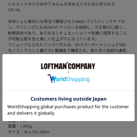
シルエットや小さめのフォルムを求める人のために作られた
CPL16。
本体シェル素材には特注で開発された840d バリスティックナイロ
ン、ライニングにも420d HT ナイロンを採用し、引き裂けに強く、
耐摩耗性があり、あらゆるシチュエーションで快適に使用すること
が可能な耐久性と美しい仕上がりになっています。
リニューアルされたバックパネルは、3Dスペーサーメッシュと50D
モノフィラメント織りの2 層構造で構成され、耐久性と抜群の通気
性を両立しています。本体、ライニングともにDWR撥水加工が施さ
れ、非常に高い耐水性も特徴です。
ショルダーストラップは表と裏で生地の長さを変えることで、肩の
ラインに自然にフィットする伸縮性をパターン構造で実現していま
す。
ZOTEFOAMSの長期耐久性に優れたショルダーパッド、特注のDWR
加工YKK RCジッパー、PCスリーブ、フルオープンになるメインコン
パートメント、サイドアクセス可能なポケットなど細部にまでこだ
わったバックパックです。
【SPEC】
容量：16L
重量：1,332g
サイズ：42 x 15 x 28cm