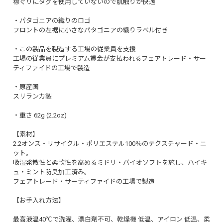
襟ぐりにタグを使用していないので肌触りが快適
・パタゴニアの織りのロゴ
フロントの左裾に小さなパタゴニアの織りラベル付き
・この製品を製造する工場の従業員を支援
工場の従業員にプレミアム賃金が支払われるフェアトレード・サー
ティファイドの工場で製造
・原産国
スリランカ製
・重さ 62g (2.2oz)
【素材】
2.2オンス・リサイクル・ポリエステル100％のテクスチャード・ニ
ット。
吸湿発散性と柔軟性を高めるミドリ・バイオソフトを施し、ハイキ
ュ・ミント防臭加工済み。
フェアトレード・サーティファイドの工場で製造
【お手入れ方法】
最高液温40℃で洗濯、漂白剤不可、乾燥機 低温、アイロン 低温、柔