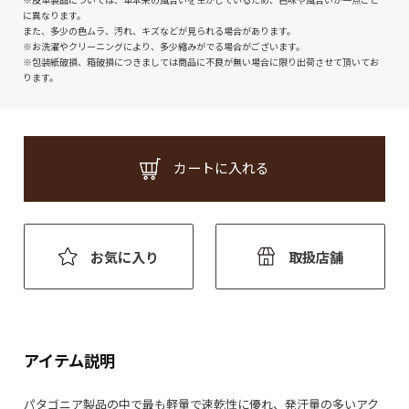
※皮革製品については、革本来の風合いを生かしているため、色味や風合いが一点ごと
に異なります。
また、多少の色ムラ、汚れ、キズなどが見られる場合があります。
※お洗濯やクリーニングにより、多少縮みがでる場合がございます。
※包装紙破損、箱破損につきましては商品に不良が無い場合に限り出荷させて頂いてお
ります。
カートに入れる
お気に入り
取扱店舗
アイテム説明
パタゴニア製品の中で最も軽量で速乾性に優れ、発汗量の多いアク