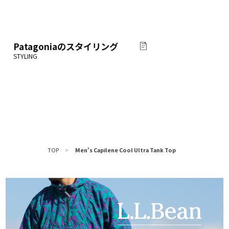
Patagonia
のスタイリング
TOP
>
Men's Capilene Cool Ultra Tank Top