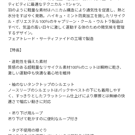
ティビティに最適なテクニカル・Tシャツ。
羽のように軽量な素材はハニカム構造により通気性を促進し、熱と
水分をすばやく発散。ハイキュ・ミント防臭加工を施したリサイク
ル・ポリエステル100％のキャプリーン・クール・ウルトラ製品は
すべて、気温の高い日々に激しく運動する体のための微気候を管理
するデザイン。
フェアトレード・サーティファイドの工場で製造
【特長】
・速乾性を備えた素材
質感のある超軽量なリサイクル素材100％のニットは瞬時に乾き、
激しい運動中も快適な着心地を維持
・袖のないタンクトップのシルエット
ノースリーブのシルエットはパックやベストの下にも着用しやす
く、すっきりとしたフラットシーム仕上げにより摩擦とは無縁の快
適さで幅広い動きに対応
・吊り下げ用ループ
吊り下げて乾かすのに便利なループ付き
・タグ不使用の襟ぐり