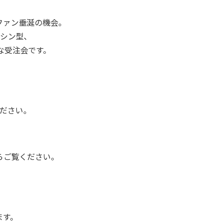
ファン垂涎の機会。
リシン型、
な受注会です。
ださい。
らご覧ください。
ます。