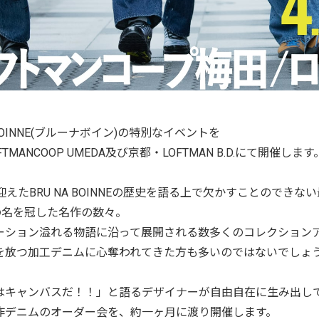
A BOINNE(ブルーナボイン)の特別なイベントを
TMANCOOP UMEDA及び京都・LOFTMAN B.D.にて開催します
迎えたBRU NA BOINNEの歴史を語る上で欠かすことのでき
”の名を冠した名作の数々。
ーション溢れる物語に沿って展開される数多くのコレクション
を放つ加工デニムに心奪われてきた方も多いのではないでしょ
はキャンバスだ！！」と語るデザイナーが自由自在に生み出し
作デニムのオーダー会を、約一ヶ月に渡り開催します。