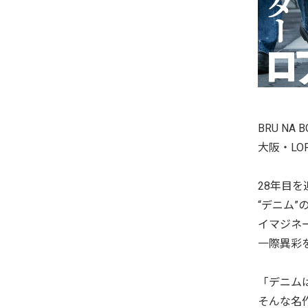
BRU N
大阪・LOF
28年目を
“デニム
イマジネ
一際異彩
「デニム
そんな名