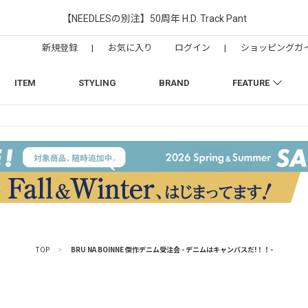
【NEEDLESの別注】50周年 H.D. Track Pant
新規登録
|
お気に入り
ログイン
|
ショッピングガ
ITEM
STYLING
BRAND
FEATURE
TOP
>
BRU NA BOINNE 傑作デニム受注会 - デニムはキャンバスだ!！！-