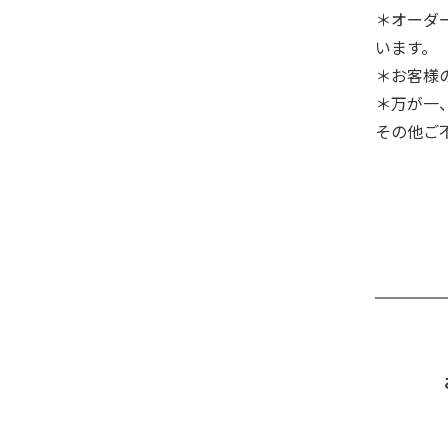
＊オーダ
います。
＊お客様
＊万が一
その他ご