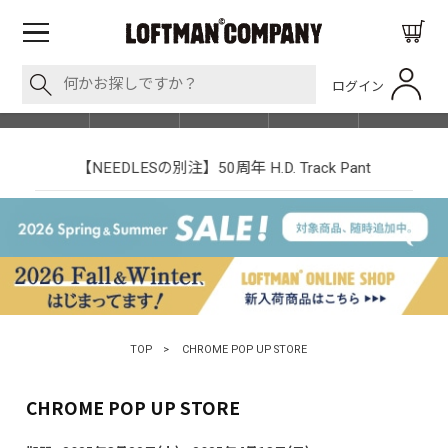
ログイン
BLOG
ITEM
BRAND
EVENT
SHOP LIST
【NEEDLESの別注】50周年 H.D. Track Pant
TOP
>
CHROME POP UP STORE
CHROME POP UP STORE