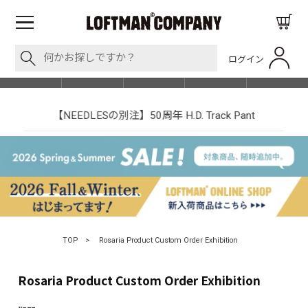
ログイン
BLOG
ITEM
BRAND
EVENT
SHOP LIST
【NEEDLESの別注】50周年 H.D. Track Pant
TOP
>
Rosaria Product Custom Order Exhibition
Rosaria Product Custom Order Exhibition