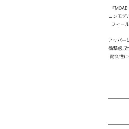
『MOA
コンモデ
フィー
アッパー
衝撃吸収
耐久性に