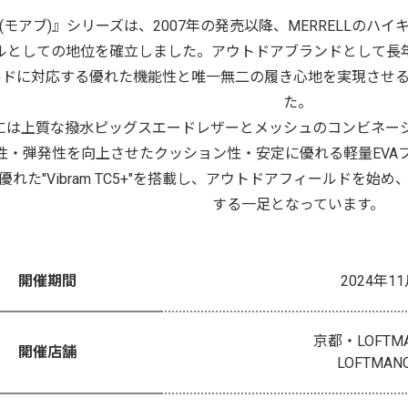
B (モアブ)』シリーズは、2007年の発売以降、MERRELLの
ルとしての地位を確立しました。アウトドアブランドとして長
ルドに対応する優れた機能性と唯一無二の履き心地を実現させる
た。
には上質な撥水ピッグスエードレザーとメッシュのコンビネー
性・弾発性を向上させたクッション性・安定に優れる軽量EVA
優れた"Vibram TC5+"を搭載し、アウトドアフィールドを
する一足となっています。
開催期間
2024年11
京都・LOFTMA
開催店舗
LOFTMANC