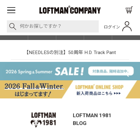
ログイン
BLOG
ITEM
BRAND
EVENT
SHOP LIST
【NEEDLESの別注】50周年 H.D. Track Pant
LOFTMAN 1981
BLOG