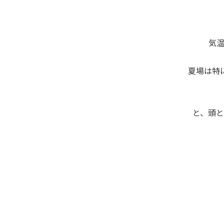
気
夏場は特
と、頭