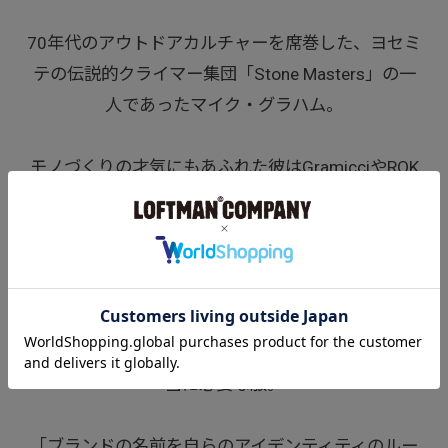
70年代のアウトドアカルチャーを席巻した、ヨセミ
テの伝説的クライマー集団「Stone Masters」の一
人であったマイク・グラハム。
モノづくりの才気にもあふれた彼はGramicciやROK
Xといったブランドを立ち上げながら、クライミン
グ・パンツの定番スタイルをリードしてきた。
その彼が長い人生という旅を経て辿り着いたのは、
原点を見つめなおして新たに再発明された、これ以
上でもこれ以下でもない、私たちの日常にとって本
当に必要な服。
「ブランドの名前を自らのアイデンティティのルー