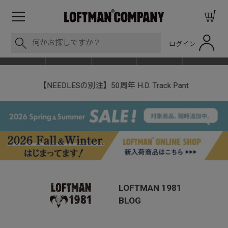
ログイン
BLOG
ITEM
BRAND
EVENT
SHOP LIST
【NEEDLESの別注】50周年 H.D. Track Pant
LOFTMAN 1981
BLOG