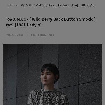
TOP
>
R&D.M.CO- / Wild Berry Back Button Smock [Frax] (1981 Lady's)
R&D.M.CO- / Wild Berry Back Button Smock [F
rax] (1981 Lady's)
2024.04.08
LOFTMAN 1981