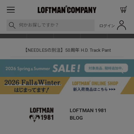
ログイン
BLOG
ITEM
BRAND
EVENT
SHOP LIST
【NEEDLESの別注】50周年 H.D. Track Pant
LOFTMAN 1981
BLOG