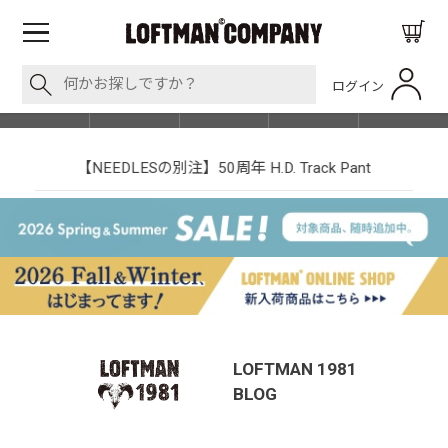
ログイン
BLOG
ITEM
BRAND
EVENT
SHOP LIST
【NEEDLESの別注】50周年 H.D. Track Pant
LOFTMAN 1981
BLOG