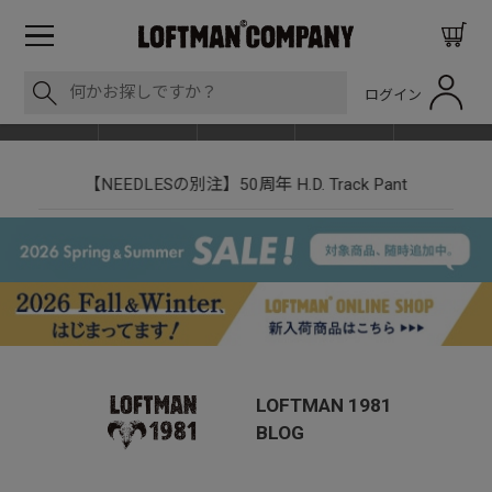
ログイン
BLOG
ITEM
BRAND
EVENT
SHOP LIST
【NEEDLESの別注】50周年 H.D. Track Pant
LOFTMAN 1981
BLOG