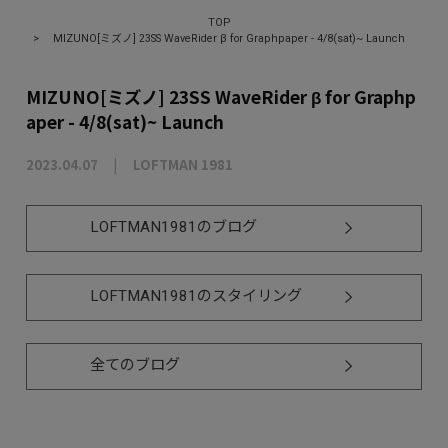
TOP
>
MIZUNO[ミズノ] 23SS WaveRider β for Graphpaper - 4/8(sat)~ Launch
MIZUNO[ミズノ] 23SS WaveRider β for Graphp
aper - 4/8(sat)~ Launch
2023.04.07
LOFTMAN 1981
LOFTMAN1981のブログ
LOFTMAN1981のスタイリング
全てのブログ