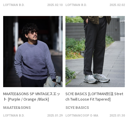
LOFTMAN B.D.
2025.02.10
LOFTMAN B.D.
2025.02.02
MAATEE&SONS SP VINTAGEスエッ
SCYE BASICS [LOFTMAN別注 Stret
ト [Purple / Orange /Black]
ch Twill Loose Fit Tapered]
MAATEE&SONS
SCYE BASICS
LOFTMAN B.D.
2025.01.29
LOFTMANCOOP E-MA
2023.01.30