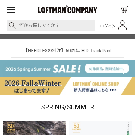
ログイン
BLOG
ITEM
BRAND
EVENT
SHOP LIST
【NEEDLESの別注】50周年 H.D. Track Pant
SPRING/SUMMER