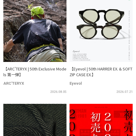
【ARC’TERYX | 50th Exclusive Mode
【Eyevol | 50th HARRER EX. & SOFT
ls 第一弾】
ZIP CASE EX.】
ARC'TERYX
Eyevol
2026.08.05
2026.07.21