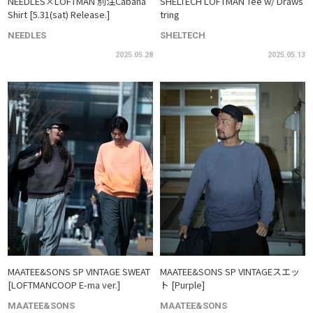
NEEDLES×LOFTMAN 別注Cabana
SHELTECH LOFTMAN Tee w/ Draws
Shirt [5.31(sat) Release.]
tring
NEEDLES
SHELTECH
2025.05.28
2025.05.13
MAATEE&SONS SP VINTAGE SWEAT
MAATEE&SONS SP VINTAGEスエッ
[LOFTMANCOOP E-ma ver.]
ト [Purple]
MAATEE&SONS
MAATEE&SONS