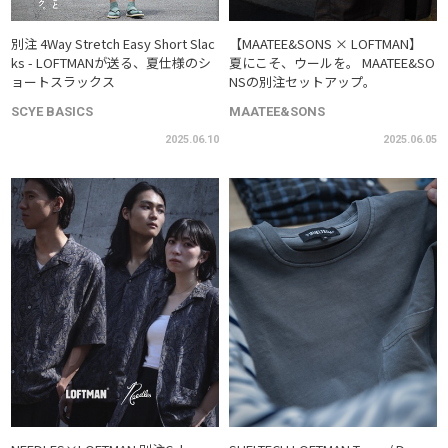
別注 4Way Stretch Easy Short Slac
【MAATEE&SONS × LOFTMAN】
ks - LOFTMANが送る、夏仕様のシ
夏にこそ、ウールを。 MAATEE&SO
ョートスラックス
NSの別注セットアップ。
SCYE BASICS
MAATEE&SONS
2025.06.10
2025.06.05