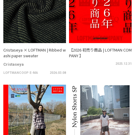
Cristaseya × LOFTMAN | Ribbed w
【2026 初売り商品 | LOFTMAN COM
ashi paper sweater
PANY 】
2025.12.31
Cristaseya
LOFTMANCOOP E-MA
2026.03.08