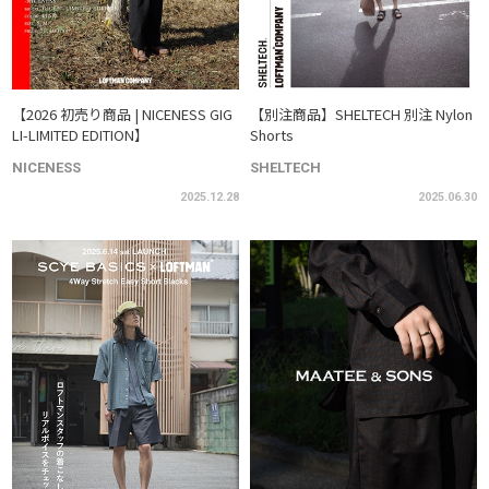
【2026 初売り商品 | NICENESS GIG
【別注商品】SHELTECH 別注 Nylon
LI-LIMITED EDITION】
Shorts
NICENESS
SHELTECH
2025.12.28
2025.06.30