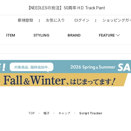
【NEEDLESの別注】50周年 H.D. Track Pant
新規登録
|
お気に入り
ログイン
|
ショッピングガ
ITEM
STYLING
BRAND
FEATURE
TOP
>
帽子
>
キャップ
>
Script Trucker