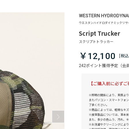
WESTERN HYDRODYNA
Script Trucker
￥12,100
242ポイント獲得予定（
【ご購入前に必ずご
※照明の関係により、実際より
またパソコン・スマートフォン
了承ください。
※商品によっては、軽微なキズ
※皮革製品については、革本来
また、多少の色ムラ、汚れ、キ
※お洗濯やクリーニングにより