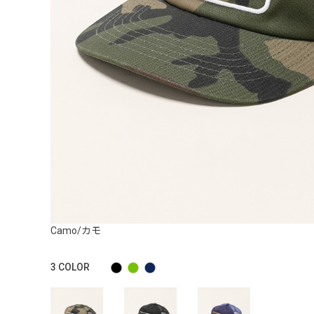
Camo/カモ
3
COLOR