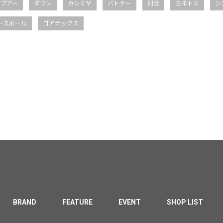
バブアー
ダウン
カシミヤ
バトナー
別注
ヨネトミ
シ
ースボール
ゴアテックス
BRAND
FEATURE
EVENT
SHOP LIST