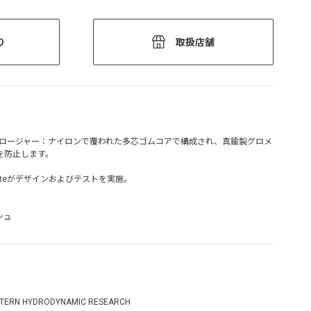
り
取扱店舗
クロージャー：ナイロンで覆われた多芯ゴムコアで構成され、真鍮製グロメ
を防止します。
ituteがデザインおよびテストを実施。
シュ
TERN HYDRODYNAMIC RESEARCH