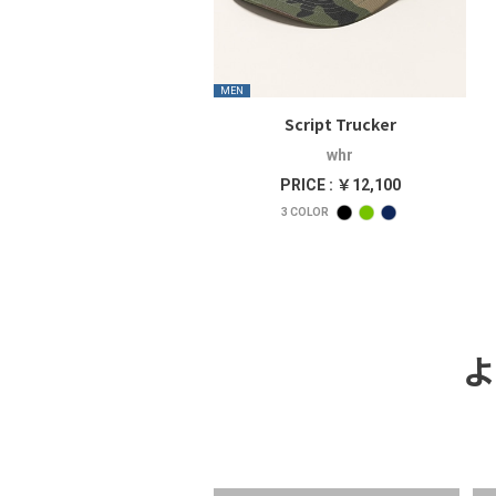
MEN
Script Trucker
whr
PRICE : ￥12,100
3
COLOR
よ