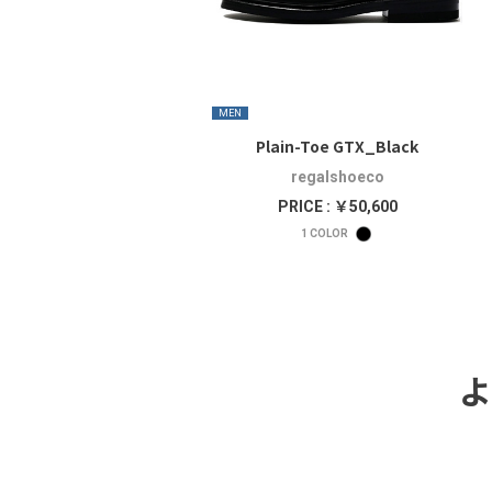
MEN
Plain-Toe GTX_Black
regalshoeco
PRICE : ￥50,600
1
COLOR
よ