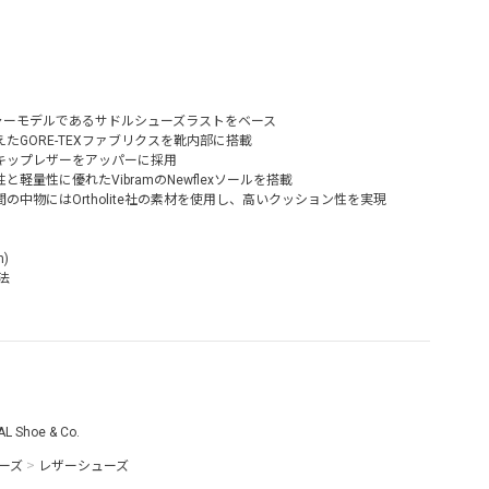
】
グネチャーモデルであるサドルシューズラストをベース
たGORE-TEXファブリクスを靴内部に搭載
キップレザーをアッパーに採用
軽量性に優れたVibramのNewflexソールを搭載
中物にはOrtholite社の素材を使用し、高いクッション性を実現
)
法
L Shoe & Co.
ーズ
>
レザーシューズ