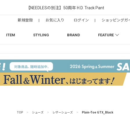
【NEEDLESの別注】50周年 H.D. Track Pant
新規登録
|
お気に入り
ログイン
|
ショッピングガ
ITEM
STYLING
BRAND
FEATURE
TOP
>
シューズ
>
レザーシューズ
>
Plain-Toe GTX_Black