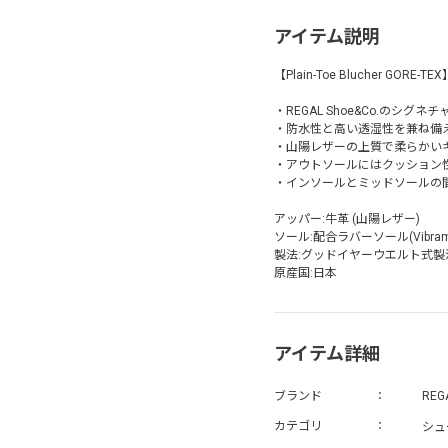
アイテム説明
【Plain-Toe Blucher GORE-TEX
・REGAL Shoe&Co.のシ
・防水性と高い透湿性を兼ね備え
・山陽レザーの上質で柔らかい
・アウトソールにはクッション性と
・インソールとミッドソールの間の
アッパー:牛革 (山陽レザー)
ソール:配合ラバーソール(Vibram
製法:グッドイヤーウエルト式製
原産国:日本
アイテム詳細
ブランド
REGA
シュ
カテゴリ