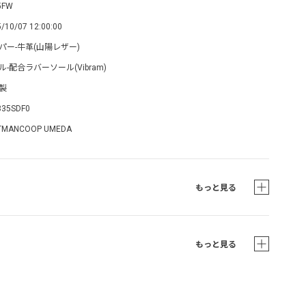
5FW
/10/07 12:00:00
パー-牛革(山陽レザー)
ル-配合ラバーソール(Vibram)
製
835SDF0
TMANCOOP UMEDA
もっと見る
もっと見る