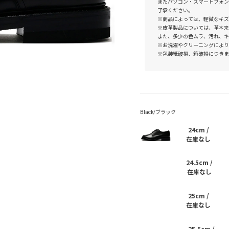
またパソコン・スマートフォン
了承ください。
※商品によっては、軽微なキズ
※皮革製品については、革本来
また、多少の色ムラ、汚れ、キ
※お洗濯やクリーニングにより
※包装紙破損、箱破損につきま
24cm /
在庫なし
24.5cm /
在庫なし
25cm /
在庫なし
25.5cm /