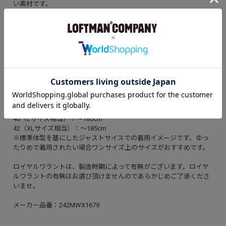
い素材です。
※商品の特性上、まれにワックスのムラや畳みジワが目立つ場合が
ございますが不良ではございません。予めご了承くださいませ。
（ムラが気になる場合は、ドライヤー等で離れた位置から温風を当
てワックスを馴染ませてご使用くださいませ。）
【推奨サイズ】
32（XXSサイズ相当）：～160cm
34（XSサイズ相当）：～165cm
36（Sサイズ相当）：～170cm
38（Mサイズ相当）：～175cm
40（Lサイズ相当）：～180cm
42（XLサイズ相当）：～185cm
※標準体型を基にしたジャストサイスでの着用イメージです。ゆっ
たりめで着用されたい場合ワンサイズ上のサイズがおすすめです。
ロイヤルワラントは、製造時期によって有無がございます。ロイヤ
ルワラントの有無はお選び頂けませんのであらかじめご了承くださ
いませ。
メーカー品番：242MWX1679