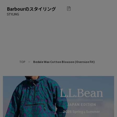
Barbour
のスタイリング
TOP
>
Bedale Wax Cotton Blouson (Oversize Fit)