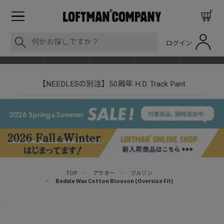
ログイン
BLOG
ITEM
BRAND
EVENT
SHOP LIST
【NEEDLESの別注】50周年 H.D. Track Pant
TOP
>
アウター
>
ブルゾン
>
Bedale Wax Cotton Blouson (Oversize Fit)