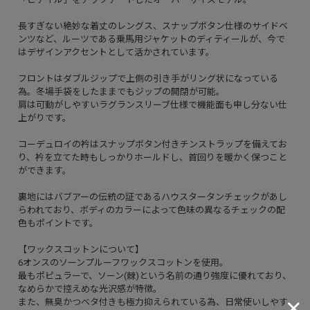
長すぎない絶妙な着丈のレングス、スナップボタン仕様のサイドベ
ンツなど、ルーツである乗馬用ジャケットのディティールが、今で
はデザインアクセントとして活かされています。
フロントはダブルジップで上側の引き手がリング状になっている
為。冬場手袋をしたままでもジップの開閉が可能。
肩は可動がしやすいラグランスリーブ仕様で機能面も申し分ない仕
上がりです。
コーデュロイの衿はスナップボタン付きチンストラップを備えてお
り、衿を立てた時もしっかりホールドし、首回りを暖かく保つこと
ができます。
裏地にはバブアーの伝統の証であるハウスタータンチェックがあし
らわれており、ボディのカラーによって色味の異なるチェックの配
色もポイントです。
【ワックスコットンについて】
6オンスのソーンプルーフワックスコットンを使用。
最もポピュラーで、ソーン(棘)という名前の通り強度に優れており、
なめらかで控えめな光沢感が特徴。
また、無臭かつベタ付きも極力抑えられている為、日常使いしやす