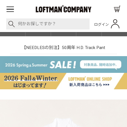
ログイン
BLOG
ITEM
BRAND
EVENT
SHOP LIST
【NEEDLESの別注】50周年 H.D. Track Pant