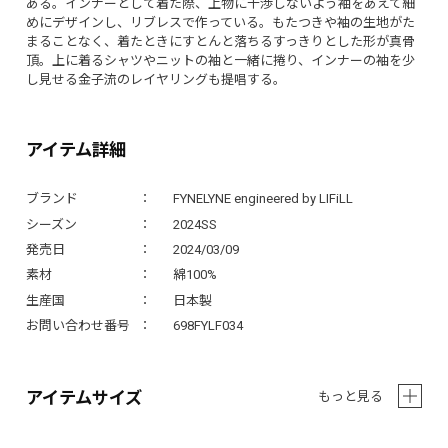
ある。インナーとして着た際、上物に干渉しないよう袖をあえて細
めにデザインし、リブレスで作っている。もたつきや袖の生地がた
まることなく、着たときにすとんと落ちるすっきりとした形が真骨
頂。上に着るシャツやニットの袖と一緒に捲り、インナーの袖を少
し見せる金子流のレイヤリングも提唱する。
アイテム詳細
ブランド
FYNELYNE engineered by LIFiLL
シーズン
2024SS
発売日
2024/03/09
素材
綿100%
生産国
日本製
お問い合わせ番号
698FYLF034
アイテムサイズ
もっと見る