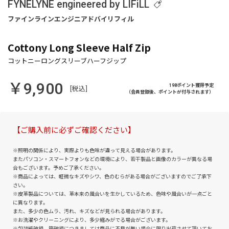
FYNELYNE engineered by LIFiLL
Cottony Long Sleeve Half Zip
￥9,900
198ポイント獲得予定
[税込]
（会員登録後、ポイントが付与されます）
【ご購入前に必ずご確認ください】
※照明の関係により、実際よりも色味が違って見える場合があります。
またパソコン・スマートフォンなどの環境により、若干製品と画像のカラーが異なる場
合もございます。予めご了承ください。
※商品によっては、軽微なキズやシワ、色のむらがある場合がございますのでご了承下
さい。
※皮革製品については、革本来の風合いを生かしているため、色味や風合いが一点ごと
に異なります。
また、多少の色ムラ、汚れ、キズなどが見られる場合があります。
※お洗濯やクリーニングにより、多少縮みがでる場合がございます。
※包装紙破損、箱破損につきましては商品に不良が無い場合に限り出荷させて頂いてお