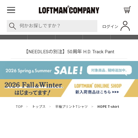
ログイン
BLOG
ITEM
BRAND
EVENT
SHOP LIST
【NEEDLESの別注】50周年 H.D. Track Pant
TOP
>
トップス
>
半袖プリントTシャツ
>
HOPE T-shirt