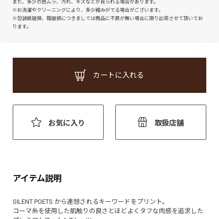
また、多少の色ムラ、汚れ、キズなどが見られる場合があります。
※お洗濯やクリーニングにより、多少縮みがでる場合がございます。
※包装紙破損、箱破損につきましては商品に不良が無い場合に限り出荷させて頂いてお
ります。
カートに入れる
お気に入り
取扱店舗
アイテム説明
SILENT POETS から連想されるキーワードをプリント。
コーマ糸を使用した肌触りの良さとほどよくタフな肉感を追求した