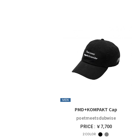
MEN
PMD+KOMPAKT Cap
poetmeetsdubwise
PRICE : ￥7,700
2
COLOR