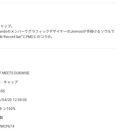
キャップ。
oundsのメンバーでグラフィックデザイナーのJinmooが手掛けるソウルで
 Record bar”とPMDとのコラボ。
T MEETS DUBWISE
>
キャップ
6SS
/04/20 12:00:00
トン100%
製
PMCP674