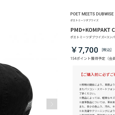
POET MEETS DUBWISE
PMD+KOMPAKT C
￥7,700
154ポイント獲得予定（
【ご購入前に必ずご
※照明の関係により、実際より
またパソコン・スマートフォン
了承ください。
※商品によっては、軽微なキズ
※皮革製品については、革本来
また、多少の色ムラ、汚れ、キ
※お洗濯やクリーニングにより