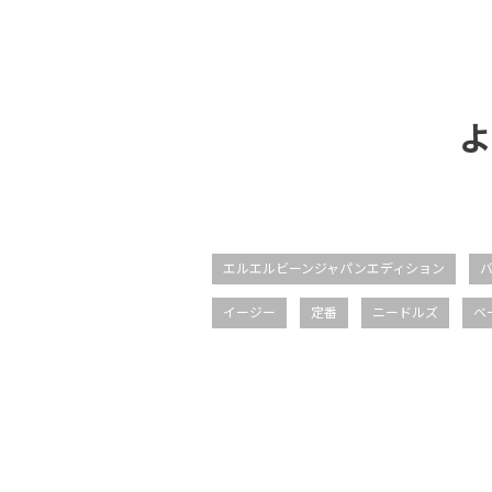
よ
エルエルビーンジャパンエディション
イージー
定番
ニードルズ
ベ