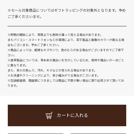
※セール対象商品についてはギフトラッピングの対象外となります。予め
ご了承くださいませ。
※照明の関係により、実際よりも色味が違って見える場合があります。
またパソコン・スマートフォンなどの環境により、若干製品と画像のカラーが異なる場
合もございます。予めご了承ください。
※商品によっては、軽微なキズやシワ、色のむらがある場合がございますのでご了承下
さい。
※皮革製品については、革本来の風合いを生かしているため、色味や風合いが一点ごと
に異なります。
また、多少の色ムラ、汚れ、キズなどが見られる場合があります。
※お洗濯やクリーニングにより、多少縮みがでる場合がございます。
※包装紙破損、箱破損につきましては商品に不良が無い場合に限り出荷させて頂いてお
ります。
カートに入れる