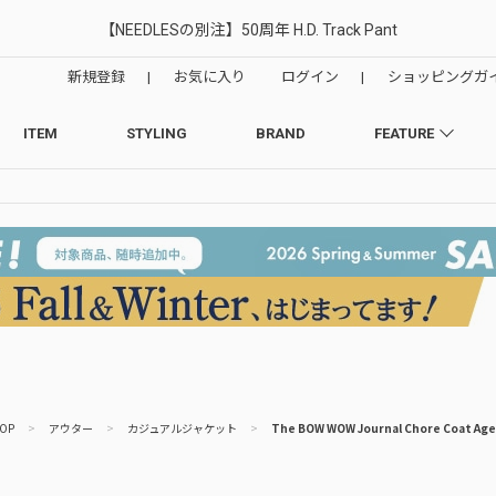
【NEEDLESの別注】50周年 H.D. Track Pant
新規登録
|
お気に入り
ログイン
|
ショッピングガ
ITEM
STYLING
BRAND
FEATURE
OP
>
アウター
>
カジュアルジャケット
>
The BOW WOW Journal Chore Coat Ag