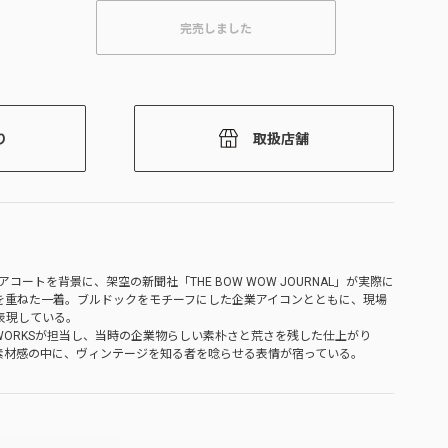
完売しました
り
取扱店舗
コートを背景に、架空の新聞社「THE BOW WOW JOURNAL」が実際に
を重ねた一着。ブルドックをモチーフにした企業アイコンとともに、現場
表現している。
T WORKSが担当し、当時の企業物らしい素朴さと荒さを残した仕上がり
素材感の中に、ヴィンテージを知る者を唸らせる表情が宿っている。