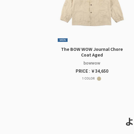
MEN
The BOW WOW Journal Chore
Coat Aged
bowwow
PRICE : ￥34,650
1
COLOR
よ