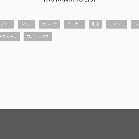
バブアー
ダウン
カシミヤ
バトナー
別注
ヨネトミ
シ
ースボール
ゴアテックス