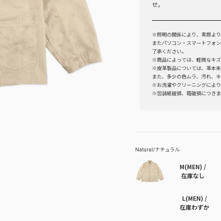
せ。
※照明の関係により、実際より
またパソコン・スマートフォン
了承ください。
※商品によっては、軽微なキズ
※皮革製品については、革本来
また、多少の色ムラ、汚れ、キ
※お洗濯やクリーニングにより
※包装紙破損、箱破損につきま
M(MEN) /
在庫なし
L(MEN) /
在庫わずか