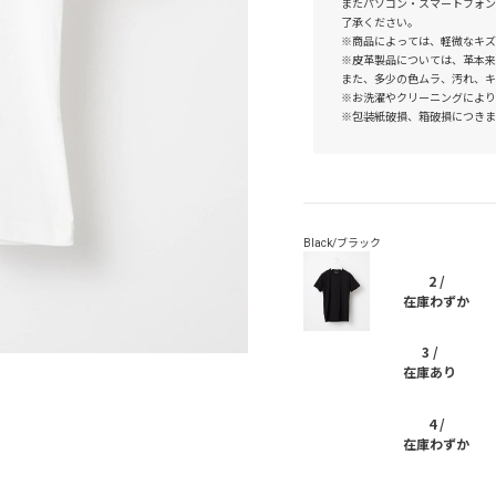
またパソコン・スマートフォン
了承ください。
※商品によっては、軽微なキズ
※皮革製品については、革本来
また、多少の色ムラ、汚れ、キ
※お洗濯やクリーニングにより
※包装紙破損、箱破損につきま
2 /
在庫わずか
3 /
在庫あり
4 /
在庫わずか