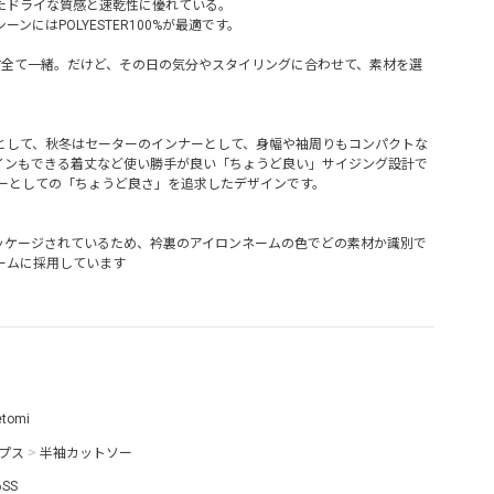
たドライな質感と速乾性に優れている。
ンにはPOLYESTER100%が最適です。
材全て一緒。だけど、その日の気分やスタイリングに合わせて、素材を選
として、秋冬はセーターのインナーとして、身幅や袖周りもコンパクトな
インもできる着丈など使い勝手が良い「ちょうど良い」サイジング設計で
ナーとしての「ちょうど良さ」を追求したデザインです。
ッケージされているため、衿裏のアイロンネームの色でどの素材か識別で
ームに採用しています
etomi
プス
>
半袖カットソー
6SS