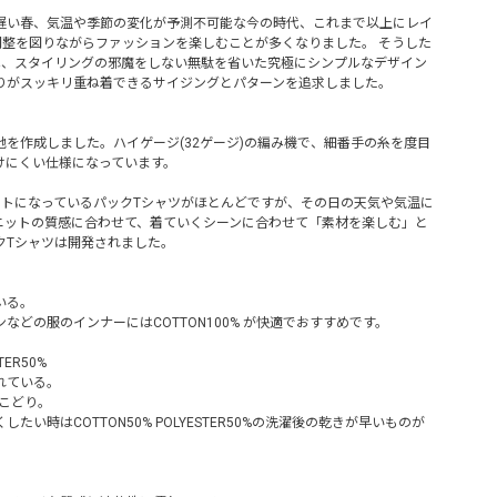
遅い春、気温や季節の変化が予測不可能な今の時代、これまで以上にレイ
調整を図りながらファッションを楽しむことが多くなりました。 そうした
は、スタイリングの邪魔をしない無駄を省いた究極にシンプルなデザイン
りがスッキリ重ね着できるサイジングとパターンを追求しました。
を作成しました。ハイゲージ(32ゲージ)の編み機で、細番手の糸を度目
けにくい仕様になっています。
ットになっているパックTシャツがほとんどですが、その日の天気や気温に
ニットの質感に合わせて、着ていくシーンに合わせて「素材を楽しむ」と
クTシャツは開発されました。
いる。
などの服のインナーにはCOTTON100% が快適でおすすめです。
STER50%
れている。
いとこどり。
い時はCOTTON50% POLYESTER50%の洗濯後の乾きが早いものが