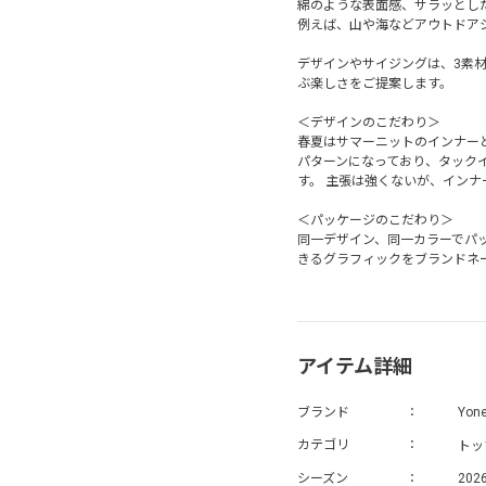
綿のような表面感、サラッとし
例えば、山や海などアウトドアシー
デザインやサイジングは、3素
ぶ楽しさをご提案します。
＜デザインのこだわり＞
春夏はサマーニットのインナー
パターンになっており、タック
す。 主張は強くないが、イン
＜パッケージのこだわり＞
同一デザイン、同一カラーでパ
きるグラフィックをブランドネ
アイテム詳細
ブランド
Yon
トッ
カテゴリ
シーズン
202