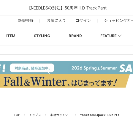
【NEEDLESの別注】50周年 H.D. Track Pant
新規登録
|
お気に入り
ログイン
|
ショッピングガ
ITEM
STYLING
BRAND
FEATURE
TOP
>
トップス
>
半袖カットソー
>
Yonetomi 3pack T-Shirts