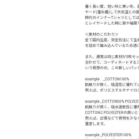
暑く長い夏、短い秋と寒い冬、
ヤード(重ね着)して外気温との
時代のインナーTシャツとして
とレイヤードした時に肩や袖周
＜素材のこだわり＞
全て国内生産、完全別注にて生地
を詰めて編み込んでいるため透
また、通常は同じ素材が3枚セ
合わせて、コーディネートする
いう発想の元、この新しいパッ
example _COTTON100%
肌触りが良く、吸湿性に優れて
例えば、ポリエステルやナイロン
example _COTTON50% POLYE
肌触りが良く、吸水速乾性に優
COTTONとPOLYESTERの良
例えば、出張などで荷物を少なくした
重宝します。
example _POLYESTER100%