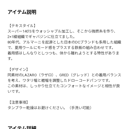
アイテム説明
【テキスタイル】
スーパー140’Sをウォッシャブル加工し、そこから強撚糸を作り、
2×1綾組織でギャバジンに仕立てました。
80年代、アルマーニを起源とした日本のDCブランドも多用した組織
で、夏用ウールにモード感をプラスする鉄板の組み合わせです。
着用感はしんなりとしつつも、体から離れようとする特性がありま
す。
【デザイン】
同素材のLAZARO（ラザロ）、GRED（グレッド）との着用バランス
を考え、ワタリ幅と裾幅を調整したドローコードパンツです。
この素材は、しっかり仕立てたコンフォートなイメージと相性が良
いです。
【注意事項】
タンブラー乾燥はお避けください。（手洗い可能）
アイテム詳細