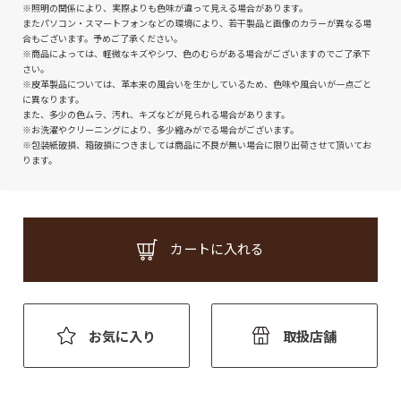
※照明の関係により、実際よりも色味が違って見える場合があります。
またパソコン・スマートフォンなどの環境により、若干製品と画像のカラーが異なる場
合もございます。予めご了承ください。
※商品によっては、軽微なキズやシワ、色のむらがある場合がございますのでご了承下
さい。
※皮革製品については、革本来の風合いを生かしているため、色味や風合いが一点ごと
に異なります。
また、多少の色ムラ、汚れ、キズなどが見られる場合があります。
※お洗濯やクリーニングにより、多少縮みがでる場合がございます。
※包装紙破損、箱破損につきましては商品に不良が無い場合に限り出荷させて頂いてお
ります。
カートに入れる
お気に入り
取扱店舗