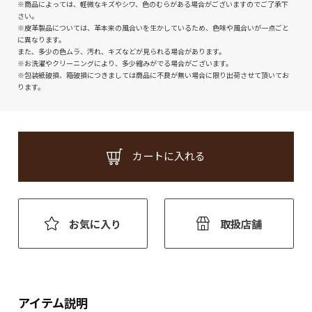
※商品によっては、軽微なキズやシワ、色のむらがある場合がございますのでご了承下
さい。
※皮革製品については、革本来の風合いを生かしているため、色味や風合いが一点ごと
に異なります。
また、多少の色ムラ、汚れ、キズなどが見られる場合があります。
※お洗濯やクリーニングにより、多少縮みがでる場合がございます。
※包装紙破損、箱破損につきましては商品に不良が無い場合に限り出荷させて頂いてお
ります。
カートに入れる
お気に入り
取扱店舗
アイテム説明