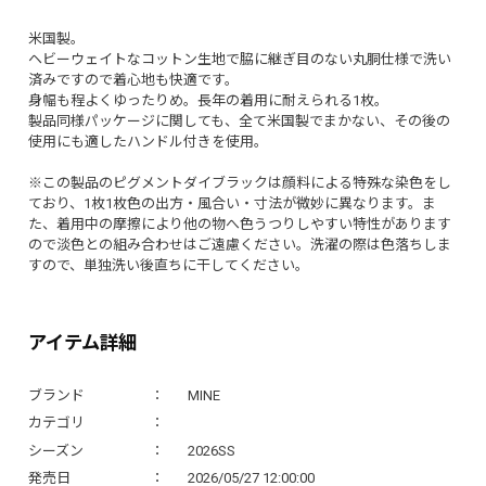
米国製。
ヘビーウェイトなコットン生地で脇に継ぎ目のない丸胴仕様で洗い
済みですので着心地も快適です。
身幅も程よくゆったりめ。長年の着用に耐えられる1枚。
製品同様パッケージに関しても、全て米国製でまかない、その後の
使用にも適したハンドル付きを使用。
※この製品のピグメントダイブラックは顔料による特殊な染色をし
ており、1枚1枚色の出方・風合い・寸法が微妙に異なります。ま
た、着用中の摩擦により他の物へ色うつりしやすい特性があります
ので淡色との組み合わせはご遠慮ください。洗濯の際は色落ちしま
すので、単独洗い後直ちに干してください。
アイテム詳細
ブランド
MINE
カテゴリ
シーズン
2026SS
発売日
2026/05/27 12:00:00