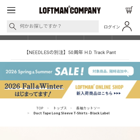
ログイン
BLOG
ITEM
BRAND
EVENT
SHOP LIST
【NEEDLESの別注】50周年 H.D. Track Pant
TOP
>
トップス
>
長袖カットソー
>
Duct Tape Long Sleeve T-Shirts - Black Label