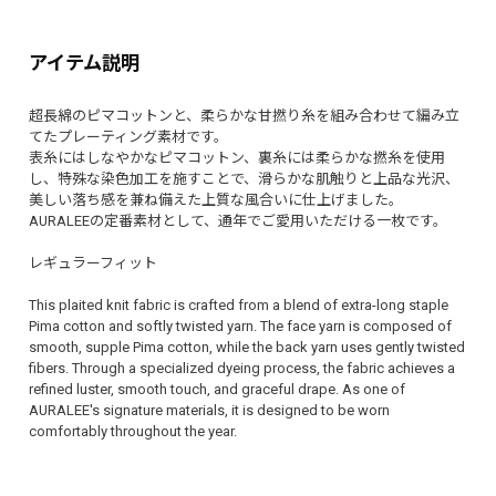
アイテム説明
超長綿のピマコットンと、柔らかな甘撚り糸を組み合わせて編み立
てたプレーティング素材です。
表糸にはしなやかなピマコットン、裏糸には柔らかな撚糸を使用
し、特殊な染色加工を施すことで、滑らかな肌触りと上品な光沢、
美しい落ち感を兼ね備えた上質な風合いに仕上げました。
AURALEEの定番素材として、通年でご愛用いただける一枚です。
レギュラーフィット
This plaited knit fabric is crafted from a blend of extra-long staple
Pima cotton and softly twisted yarn. The face yarn is composed of
smooth, supple Pima cotton, while the back yarn uses gently twisted
fibers. Through a specialized dyeing process, the fabric achieves a
refined luster, smooth touch, and graceful drape. As one of
AURALEE's signature materials, it is designed to be worn
comfortably throughout the year.