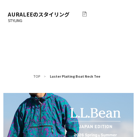
AURALEE
のスタイリング
TOP
>
Luster Plaiting Boat Neck Tee