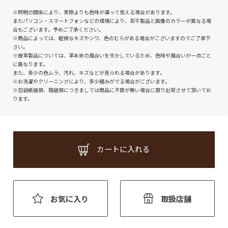
※照明の関係により、実際よりも色味が違って見える場合があります。
またパソコン・スマートフォンなどの環境により、若干製品と画像のカラーが異なる場
合もございます。予めご了承ください。
※商品によっては、軽微なキズやシワ、色のむらがある場合がございますのでご了承下
さい。
※皮革製品については、革本来の風合いを生かしているため、色味や風合いが一点ごと
に異なります。
また、多少の色ムラ、汚れ、キズなどが見られる場合があります。
※お洗濯やクリーニングにより、多少縮みがでる場合がございます。
※包装紙破損、箱破損につきましては商品に不良が無い場合に限り出荷させて頂いてお
ります。
カートに入れる
お気に入り
取扱店舗