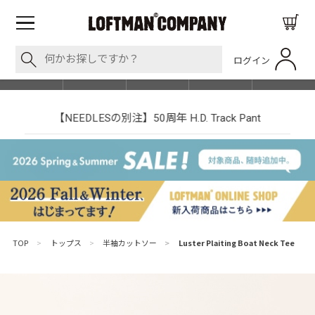
ログイン
BLOG
ITEM
BRAND
EVENT
SHOP LIST
【NEEDLESの別注】50周年 H.D. Track Pant
TOP
>
トップス
>
半袖カットソー
>
Luster Plaiting Boat Neck Tee