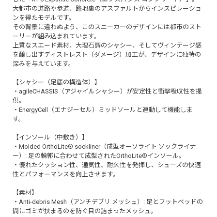
大都市の道路や歩道、路地裏のアスファルトからインスピレーショ
ンを得たモデルです。
その背景に違わぬよう、このスニーカーのデザインには都市のスト
ーリーが組み込まれています。
上質なスエード素材、大理石調のシャシー、そしてヴィンテージ感
を醸し出すディストレスト（ダメージ）加工が、デザインに独特の
深みを与えています。
【シャシー（足底の構造体）】
・agileCHASSIS（アジャイルシャシー）が安定性と衝撃吸収性を提
供。
・EnergyCell（エナジーセル）ミッドソールと連動して機能しま
す。
【インソール（中敷き）】
・Molded OrthoLite® sockliner（成型オーソライト ソックライナ
ー）: 足の輪郭に合わせて成型されたOrthoLite®インソール。
・優れたクッション性、通気性、耐久性を発揮し、シューズの快適
性とパフォーマンスを向上させます。
【素材】
・Anti-debris Mesh（アンチデブリ メッシュ）: 足とフットベッドの
間にゴミが挟まるのを防ぐ目の詰まったメッシュ。