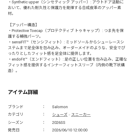
・Synthetic upper（シンセティック アッパー）: アウトドア活動に
おいて、優れた耐久性と保護力を発揮する合成皮革のアッパー素
材。
【アッパー構造】
・Protective Toecap（プロテクティブ トゥキャップ）: つま先を保
護する補強パーツ。
・sensiFIT™（センシフィット）: ミッドソールからシューレースシ
ステムまで足全体を包み込み、オーダーメイドのような、安全でぴ
ったりとしたフィット感を足全体に提供します。
・endoFit™（エンドフィット）: 足の正しい位置を包み込み、正確な
フィット感を提供するインナーフィットスリーブ（内側の靴下状構
造）。
アイテム詳細
ブランド
Salomon
シューズ
スニーカー
カテゴリ
>
シーズン
2026SS
発売日
2026/06/10 12:00:00