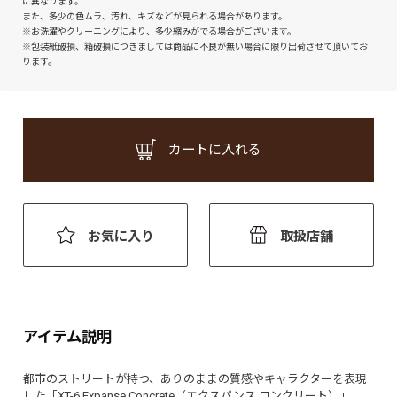
に異なります。
また、多少の色ムラ、汚れ、キズなどが見られる場合があります。
※お洗濯やクリーニングにより、多少縮みがでる場合がございます。
※包装紙破損、箱破損につきましては商品に不良が無い場合に限り出荷させて頂いてお
ります。
カートに入れる
お気に入り
取扱店舗
アイテム説明
都市のストリートが持つ、ありのままの質感やキャラクターを表現
した「XT-6 Expanse Concrete（エクスパンス コンクリート）」。