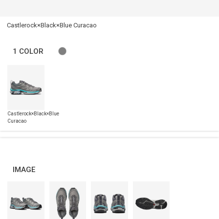
Castlerock×Black×Blue Curacao
1
COLOR
IMAGE