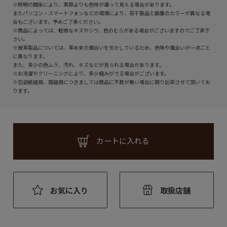
※照明の関係により、実際よりも色味が違って見える場合があります。
またパソコン・スマートフォンなどの環境により、若干製品と画像のカラーが異なる場
合もございます。予めご了承ください。
※商品によっては、軽微なキズやシワ、色のむらがある場合がございますのでご了承下
さい。
※皮革製品については、革本来の風合いを生かしているため、色味や風合いが一点ごと
に異なります。
また、多少の色ムラ、汚れ、キズなどが見られる場合があります。
※お洗濯やクリーニングにより、多少縮みがでる場合がございます。
※包装紙破損、箱破損につきましては商品に不良が無い場合に限り出荷させて頂いてお
ります。
カートに入れる
お気に入り
取扱店舗