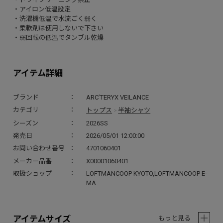
・アイロン低温設定
・洗濯機低温で水流ごく弱く
・柔軟剤は使用しないで下さい
・弱回転の低温でタンブル乾燥
アイテム詳細
ブランド
ARC’TERYX VEILANCE
トップス
半袖シャツ
カテゴリ
>
シーズン
2026SS
発売日
2026/05/01 12:00:00
お問い合わせ番号
4701060401
メーカー品番
X00001060401
取扱ショップ
LOFTMANCOOP KYOTO,LOFTMANCOOP E-
MA
アイテムサイズ
もっと見る