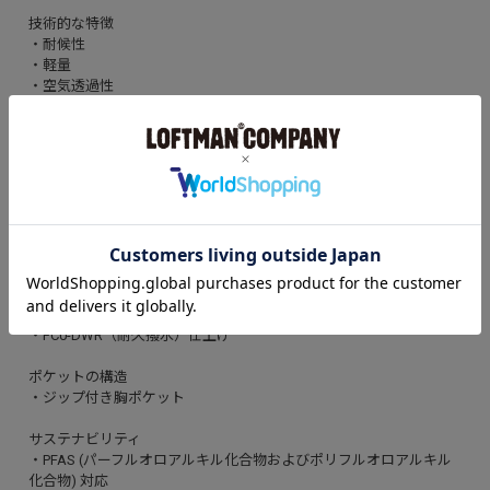
技術的な特徴
・耐候性
・軽量
・空気透過性
構造
・シームテープにより耐候性をプラス
パターン
・立体構造により自由な動きが可能
ネックラインの構造
・スナップ クロージャー付き隠しフロント プラケット
生地加工
・FC0-DWR（耐久撥水）仕上げ
ポケットの構造
・ジップ付き胸ポケット
サステナビリティ
・PFAS (パーフルオロアルキル化合物およびポリフルオロアルキル
化合物) 対応