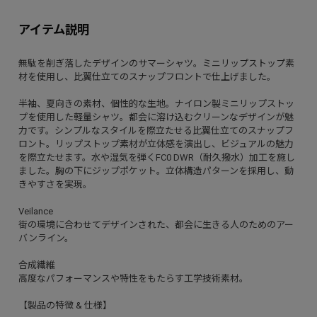
アイテム説明
無駄を削ぎ落したデザインのサマーシャツ。ミニリップストップ素
材を使用し、比翼仕立てのスナップフロントで仕上げました。
半袖、夏向きの素材、個性的な生地。ナイロン製ミニリップストッ
プを使用した軽量シャツ。都会に溶け込むクリーンなデザインが魅
力です。シンプルなスタイルを際立たせる比翼仕立てのスナップフ
ロント。リップストップ素材が立体感を演出し、ビジュアルの魅力
を際立たせます。水や湿気を弾くFC0 DWR（耐久撥水）加工を施し
ました。胸の下にジップポケット。立体構造パターンを採用し、動
きやすさを実現。
Veilance
街の環境に合わせてデザインされた、都会に生きる人のためのアー
バンライン。
合成繊維
高度なパフォーマンスや特性をもたらす工学技術素材。
【製品の特徴 & 仕様】