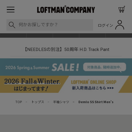
ログイン
BLOG
ITEM
BRAND
EVENT
SHOP LIST
【NEEDLESの別注】50周年 H.D. Track Pant
TOP
>
トップス
>
半袖シャツ
>
Demlo SS Shirt Men's