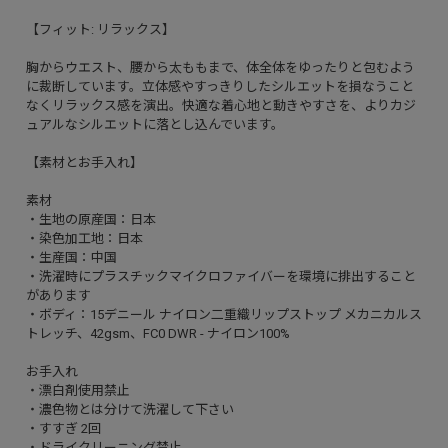
【フィット: リラックス】
胸からウエスト、腰から太ももまで、体全体をゆったりと包むよう
に裁断しています。立体感やすっきりしたシルエットを損なうこと
なくリラックス感を演出。快適な着心地と動きやすさを、よりカジ
ュアルなシルエットに落とし込んでいます。
【素材とお手入れ】
素材
・生地の原産国：日本
・染色加工地：日本
・生産国：中国
・洗濯時にプラスチックマイクロファイバーを環境に排出すること
があります
・ボディ：15デニール ナイロン二重織リップストップ メカニカルス
トレッチ、42gsm、FC0 DWR - ナイロン100%
お手入れ
・漂白剤使用禁止
・濃色物とは分けて洗濯して下さい
・すすぎ 2回
・ドライクリーニング禁止