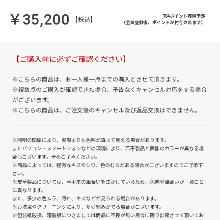
￥35,200
704ポイント獲得予定
[税込]
（会員登録後、ポイントが付与されます）
【ご購入前に必ずご確認ください】
※こちらの商品は、お一人様一点までの購入とさせて頂きます。
※複数点のご購入が確認できた場合、予告なくキャンセル対応をする場合
がございます。
※こちらの商品は、ご注文後のキャンセル及び返品交換はできません。
※照明の関係により、実際よりも色味が違って見える場合があります。
またパソコン・スマートフォンなどの環境により、若干製品と画像のカラーが異なる場
合もございます。予めご了承ください。
※商品によっては、軽微なキズやシワ、色のむらがある場合がございますのでご了承下
さい。
※皮革製品については、革本来の風合いを生かしているため、色味や風合いが一点ごと
に異なります。
また、多少の色ムラ、汚れ、キズなどが見られる場合があります。
※お洗濯やクリーニングにより、多少縮みがでる場合がございます。
※包装紙破損、箱破損につきましては商品に不良が無い場合に限り出荷させて頂いてお