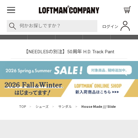
ログイン
BLOG
ITEM
BRAND
EVENT
SHOP LIST
【NEEDLESの別注】50周年 H.D. Track Pant
TOP
>
シューズ
>
サンダル
>
House Made /// Slide