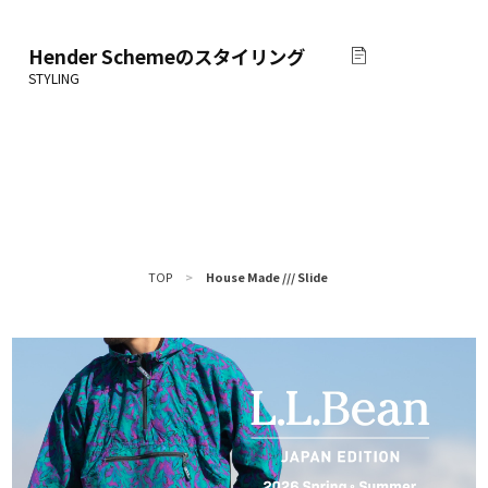
Hender Scheme
のスタイリング
TOP
>
House Made /// Slide