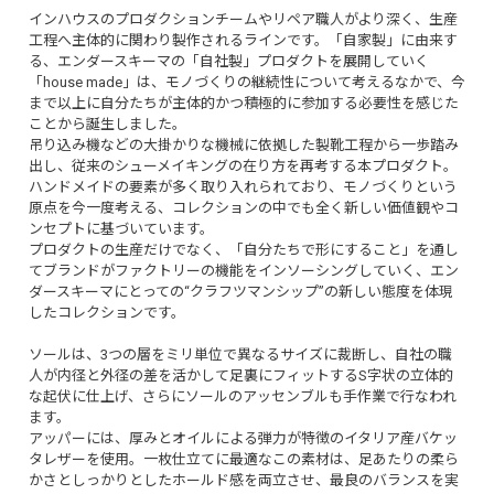
インハウスのプロダクションチームやリペア職人がより深く、生産
工程へ主体的に関わり製作されるラインです。「自家製」に由来す
る、エンダースキーマの「自社製」プロダクトを展開していく
「house made」は、モノづくりの継続性について考えるなかで、今
まで以上に自分たちが主体的かつ積極的に参加する必要性を感じた
ことから誕生しました。
吊り込み機などの大掛かりな機械に依拠した製靴工程から一歩踏み
出し、従来のシューメイキングの在り方を再考する本プロダクト。
ハンドメイドの要素が多く取り入れられており、モノづくりという
原点を今一度考える、コレクションの中でも全く新しい価値観やコ
ンセプトに基づいています。
プロダクトの生産だけでなく、「自分たちで形にすること」を通し
てブランドがファクトリーの機能をインソーシングしていく、エン
ダースキーマにとっての“クラフツマンシップ”の新しい態度を体現
したコレクションです。
ソールは、3つの層をミリ単位で異なるサイズに裁断し、自社の職
人が内径と外径の差を活かして足裏にフィットするS字状の立体的
な起伏に仕上げ、さらにソールのアッセンブルも手作業で行なわれ
ます。
アッパーには、厚みとオイルによる弾力が特徴のイタリア産バケッ
タレザーを使用。一枚仕立てに最適なこの素材は、足あたりの柔ら
かさとしっかりとしたホールド感を両立させ、最良のバランスを実