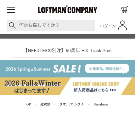
ログイン
BLOG
ITEM
BRAND
EVENT
SHOP LIST
【NEEDLESの別注】50周年 H.D. Track Pant
TOP
>
雑貨類
>
タオル/バンダナ
>
Bandana