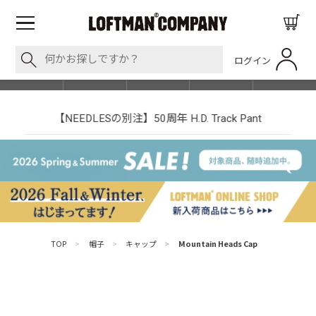
ログイン
BLOG
ITEM
BRAND
EVENT
SHOP LIST
【NEEDLESの別注】50周年 H.D. Track Pant
TOP
>
帽子
>
キャップ
>
Mountain Heads Cap